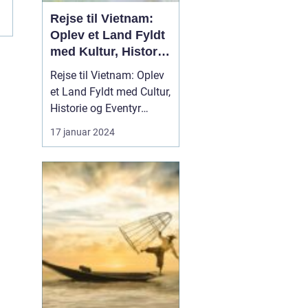
Rejse til Vietnam:
Oplev et Land Fyldt
med Kultur, Historie
og Eventyr
Rejse til Vietnam: Oplev
et Land Fyldt med Cultur,
Historie og Eventyr
Introduktion Rejsen til
17 januar 2024
Vietnam kan være en
overvældende oplevelse
for enhver
rejseentusiast. Dette
land, der ligger i hjertet
af Sydøstasien, byder på
en rig historie, fasciner...