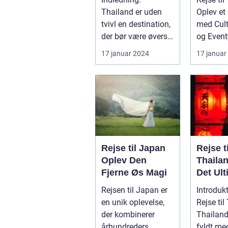
skønhed og
Histori
Thailand er uden
Oplev et
eventyr
Eventy
tvivl en destination,
med Cultu
der bør være øverst
og Event
på listen for enhver
Introduk
17 januar 2024
17 januar
rejsende...
til Vie...
Rejse til Japan
Rejse ti
Oplev Den
Thaila
Fjerne Øs Magi
Det Ult
Eventyr
Rejsen til Japan er
Introdukt
Smilen
en unik oplevelse,
Rejse til
der kombinerer
Thailand
århundreders
fyldt med