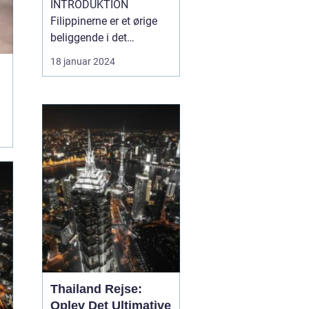
INTRODUKTION
Filippinerne er et ørige
beliggende i det
sydøstlige Asien,
18 januar 2024
bestående af 7.641
smukke øer. Landet
byder på en fantastisk
blanding af naturlig
skønhed, kulturel
mangfoldighed og
unikke eventyr. Hvis du
er en rejsende og
eventyrlysten pers...
Thailand Rejse:
Oplev Det Ultimative