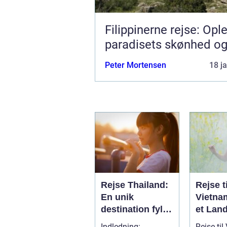
Filippinerne rejse: Opl
paradisets skønhed og
Peter Mortensen
18 j
Rejse Thailand:
Rejse ti
En unik
Vietna
destination fyldt
et Land
med kultur,
med Ku
Indledning:
Rejse til