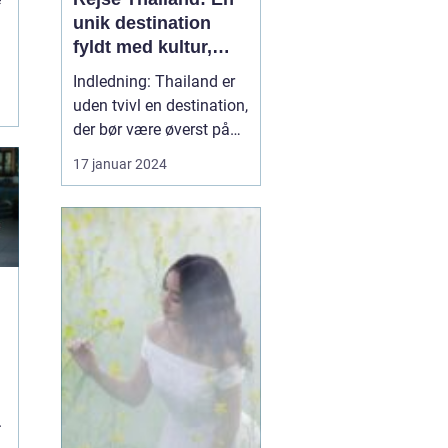
unik destination
fyldt med kultur,
skønhed og eventyr
Indledning: Thailand er
r
uden tvivl en destination,
der bør være øverst på
listen for enhver rejsende
17 januar 2024
og eventyrlysten sjæl.
Med sin utrolige
skønhed, rige kultur og
spændende historie, er
det et land, der tilbyder
noget for enhver smag. I
denne artik...
.