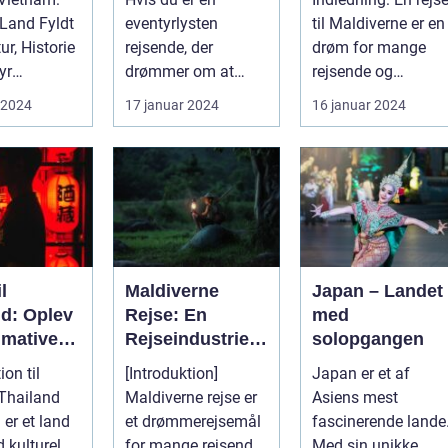
e og
Rejsende
 Land Fyldt
eventyrlysten
til Maldiverne er en
r
r, Historie
rejsende, der
drøm for mange
yr
drømmer om at
rejsende og
tion Rejsen
udforske
eventyrlystne. Det e
 2024
17 januar 2024
16 januar 2024
fjerntliggende og
et paradi...
eksotiske destina...
l
Maldiverne
Japan – Landet
nd: Oplev
Rejse: En
med
imative
Rejseindustrien
solopgangen
 i Landet
s Perle
ion til
[Introduktion]
Japan er et af
es Land
 Thailand
Maldiverne rejse er
Asiens mest
 er et land
et drømmerejsemål
fascinerende lande
 kulturel
for mange rejsende
Med sin unikke