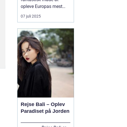
opleve Europas mest
spændende byer på. Og
07 juli 2025
hvad er en bedre måde
at komme rundt på end
med tog? Med tog kan
du rejse komfortabelt og
hurtigt til byer som
Berlin, Hamburg, Paris,
Amster...
Rejse Bali – Oplev
Paradiset på Jorden
_________________________