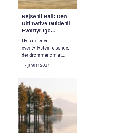
Rejse til Bali: Den
Ultimative Guide til
Eventyrlige
Rejsende
Hvis du er en
eventyrlysten rejsende,
der drømmer om at
udforske fjerntliggende
17 januar 2024
og eksotiske
destinationer, så er Bali
uden tvivl et sted, du bør
have på din bucket list.
Denne artikel er en
omfattende guide til en
rejse til Bali, der vil give
dig al...