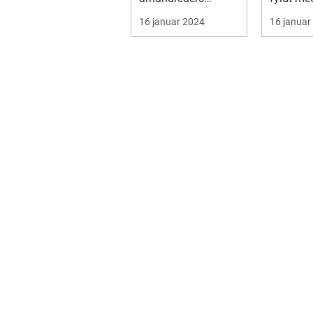
traditioner med
rigdom,
16 januar 2024
16 januar
moderne
naturskø
innovatio...