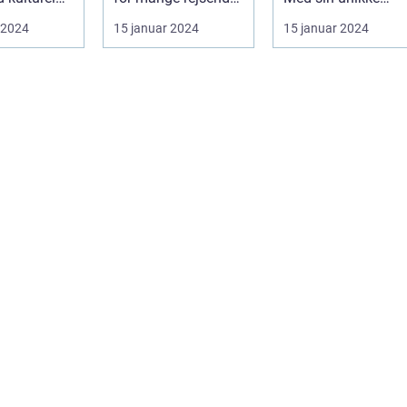
og eventyrlystne.
blanding af
 2024
15 januar 2024
15 januar 2024
nne land...
Med sine k...
tradition og
innovation ha...