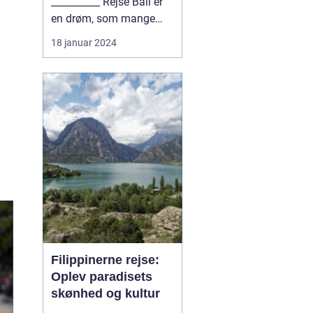
__________ Rejse Bali er
en drøm, som mange
eventyrlystne rejse...
18 januar 2024
Filippinerne rejse:
Oplev paradisets
skønhed og kultur