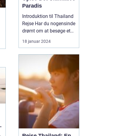
Paradis
Introduktion til Thailand
Rejse Har du nogensinde
drømt om at besøge et
sted, hvor solen skinner
18 januar 2024
året rundt, og
paradisiske strande
venter på dig? Så er en
Thailand rejse det
oplagte valg for dig!
Dette smukke land i det
sydøstlige Asien er kendt
fo...
Rejse Thailand: En
e