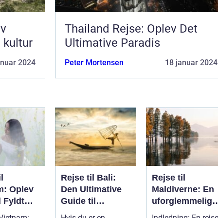
ev
Thailand Rejse: Oplev Det
 kultur
Ultimative Paradis
anuar 2024
Peter Mortensen
18 januar 2024
l
Rejse til Bali:
Rejse til
m: Oplev
Den Ultimative
Maldiverne: En
 Fyldt
Guide til
uforglemmelig
ltur,
Eventyrlige
oplevelse
 Vietnam:
Hvis du er en
Indledning: En rejs