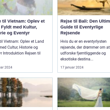
 til Vietnam: Oplev et
Rejse til Bali: Den Ulti
 Fyldt med Kultur,
Guide til Eventyrlige
rie og Eventyr
Rejsende
til Vietnam: Oplev et Land
Hvis du er en eventyrlysten
med Cultur, Historie og
rejsende, der drømmer om at
sen til
udforske fjerntliggende og
eksotiske destina...
uar 2024
17 januar 2024