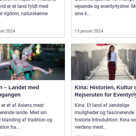
nd er et land fyldt med
rejsende og eventyrlystne. 
el rigdom, naturskønne
sine k...
uar 2024
15 januar 2024
n – Landet med
Kina: Historien, Kultur 
pgangen
Rejseruten for Eventyrl
er et af Asiens mest
Kina: Et land af uendelige
erende lande. Med sin
muligheder og fascinerende
 blanding af tradition og
historie Introduktion: Kina som
tion ha...
verdens mest...