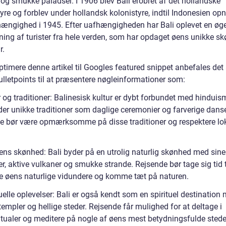
 og smukke paladser. I 1906 blev Bali erobret af det hollandske
yre og forblev under hollandsk kolonistyre, indtil Indonesien op
hængighed i 1945. Efter uafhængigheden har Bali oplevet en øg
mning af turister fra hele verden, som har opdaget øens unikke s
r.
ptimere denne artikel til Googles featured snippet anbefales det 
ulletpoints til at præsentere nøgleinformationer som:
 og traditioner: Balinesisk kultur er dybt forbundet med hinduis
der unikke traditioner som daglige ceremonier og farverige danse
e bør være opmærksomme på disse traditioner og respektere lo
ens skønhed: Bali byder på en utrolig naturlig skønhed med sine
r, aktive vulkaner og smukke strande. Rejsende bør tage sig tid t
e øens naturlige vidundere og komme tæt på naturen.
uelle oplevelser: Bali er også kendt som en spirituel destination
mpler og hellige steder. Rejsende får mulighed for at deltage i
itualer og meditere på nogle af øens mest betydningsfulde stede