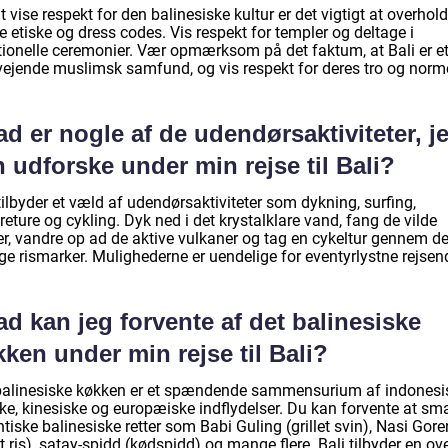
t vise respekt for den balinesiske kultur er det vigtigt at overhol
e etiske og dress codes. Vis respekt for templer og deltage i
itionelle ceremonier. Vær opmærksom på det faktum, at Bali er e
vejende muslimsk samfund, og vis respekt for deres tro og norme
d er nogle af de udendørsaktiviteter, j
 udforske under min rejse til Bali?
tilbyder et væld af udendørsaktiviteter som dykning, surfing,
eture og cykling. Dyk ned i det krystalklare vand, fang de vilde
er, vandre op ad de aktive vulkaner og tag en cykeltur gennem d
ge rismarker. Mulighederne er uendelige for eventyrlystne rejsen
d kan jeg forvente af det balinesiske
ken under min rejse til Bali?
balinesiske køkken er et spændende sammensurium af indonesi
ske, kinesiske og europæiske indflydelser. Du kan forvente at sm
tiske balinesiske retter som Babi Guling (grillet svin), Nasi Gor
t ris), satay-spidd (kødspidd) og mange flere. Bali tilbyder en ov