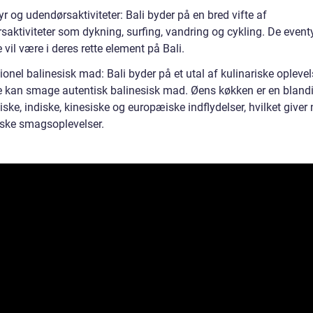
r og udendørsaktiviteter: Bali byder på en bred vifte af
saktiviteter som dykning, surfing, vandring og cykling. De event
 vil være i deres rette element på Bali.
ionel balinesisk mad: Bali byder på et utal af kulinariske oplevel
e kan smage autentisk balinesisk mad. Øens køkken er en bland
ske, indiske, kinesiske og europæiske indflydelser, hvilket giver
iske smagsoplevelser.