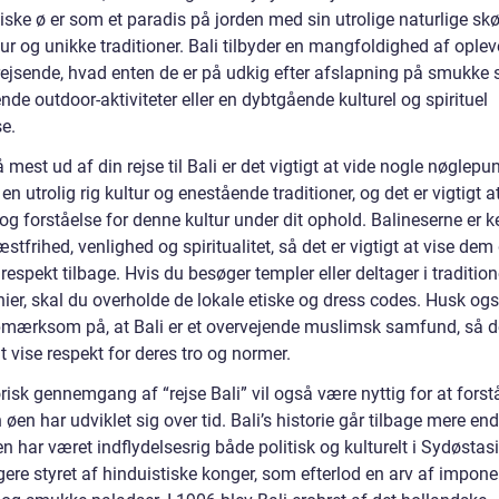
iske ø er som et paradis på jorden med sin utrolige naturlige sk
tur og unikke traditioner. Bali tilbyder en mangfoldighed af oplev
rejsende, hvad enten de er på udkig efter afslapning på smukke 
e outdoor-aktiviteter eller en dybtgående kulturel og spirituel
e.
å mest ud af din rejse til Bali er det vigtigt at vide nogle nøglepun
 en utrolig rig kultur og enestående traditioner, og det er vigtigt a
og forståelse for denne kultur under dit ophold. Balineserne er k
stfrihed, venlighed og spiritualitet, så det er vigtigt at vise dem
spekt tilbage. Hvis du besøger templer eller deltager i tradition
ier, skal du overholde de lokale etiske og dress codes. Husk ogs
mærksom på, at Bali er et overvejende muslimsk samfund, så de
at vise respekt for deres tro og normer.
risk gennemgang af “rejse Bali” vil også være nyttig for at forst
øen har udviklet sig over tid. Bali’s historie går tilbage mere en
en har været indflydelsesrig både politisk og kulturelt i Sydøstasi
igere styret af hinduistiske konger, som efterlod en arv af impon