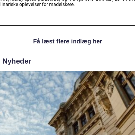
linariske oplevelser for madelskere.
Få læst flere indlæg her
e Nyheder