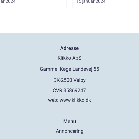
uar 2024
15 januar 2024
Adresse
web:
www.klikko.dk
Menu
Annoncering