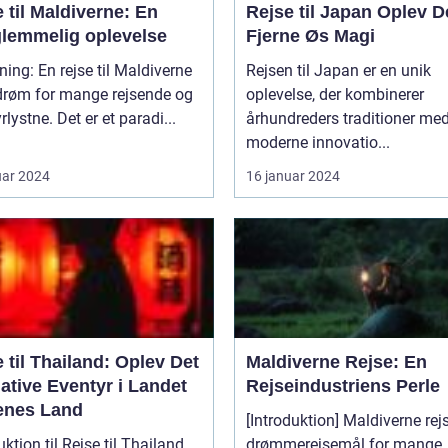
 til Maldiverne: En
Rejse til Japan Oplev Den
glemmelig oplevelse
Fjerne Øs Magi
ning: En rejse til Maldiverne
Rejsen til Japan er en unik
 drøm for mange rejsende og
oplevelse, der kombinerer
rlystne. Det er et paradi...
århundreders traditioner me
moderne innovatio...
uar 2024
16 januar 2024
 til Thailand: Oplev Det
Maldiverne Rejse: En
ative Eventyr i Landet
Rejseindustriens Perle
enes Land
[Introduktion] Maldiverne rejs
uktion til Rejse til Thailand
drømmerejsemål for mange