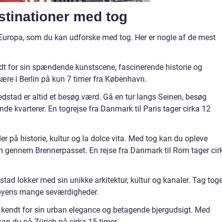
tinationer med tog
 Europa, som du kan udforske med tog. Her er nogle af de mest
dt for sin spændende kunstscene, fascinerende historie og
ære i Berlin på kun 7 timer fra København.
dstad er altid et besøg værd. Gå en tur langs Seinen, besøg
nde kvarterer. En togrejse fra Danmark til Paris tager cirka 12
 på historie, kultur og la dolce vita. Med tog kan du opleve
Rom gennem Brennerpasset. En rejse fra Danmark til Rom tager cir
d lokker med sin unikke arkitektur, kultur og kanaler. Tag toge
 byens mange seværdigheder.
 kendt for sin urban elegance og betagende bjergudsigt. Med
n du nå Zürich på cirka 15 timer.