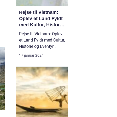
Rejse til Vietnam:
Oplev et Land Fyldt
med Kultur, Historie
og Eventyr
Rejse til Vietnam: Oplev
et Land Fyldt med Cultur,
Historie og Eventyr
Introduktion Rejsen til
17 januar 2024
Vietnam kan være en
overvældende oplevelse
for enhver
rejseentusiast. Dette
land, der ligger i hjertet
af Sydøstasien, byder på
en rig historie, fasciner...