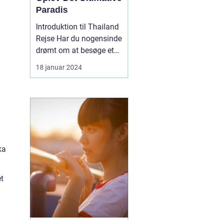
Paradis
Introduktion til Thailand
Rejse Har du nogensinde
drømt om at besøge et
sted, hvor solen skinner
18 januar 2024
året rundt, og
paradisiske strande
venter på dig? Så er en
Thailand rejse det
oplagte valg for dig!
Dette smukke land i det
sydøstlige Asien er kendt
ka
fo...
t