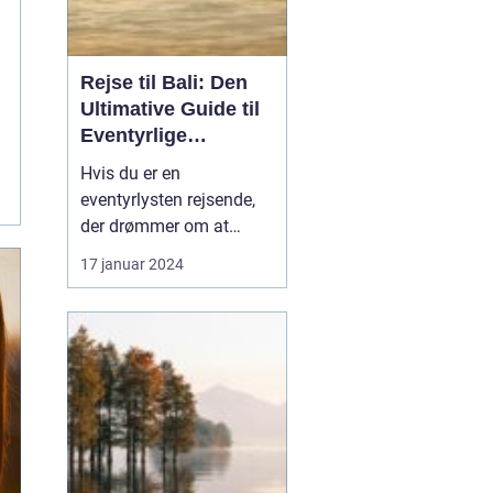
Rejse til Bali: Den
Ultimative Guide til
Eventyrlige
Rejsende
Hvis du er en
eventyrlysten rejsende,
der drømmer om at
udforske fjerntliggende
17 januar 2024
og eksotiske
destinationer, så er Bali
uden tvivl et sted, du bør
have på din bucket list.
Denne artikel er en
omfattende guide til en
rejse til Bali, der vil give
dig al...