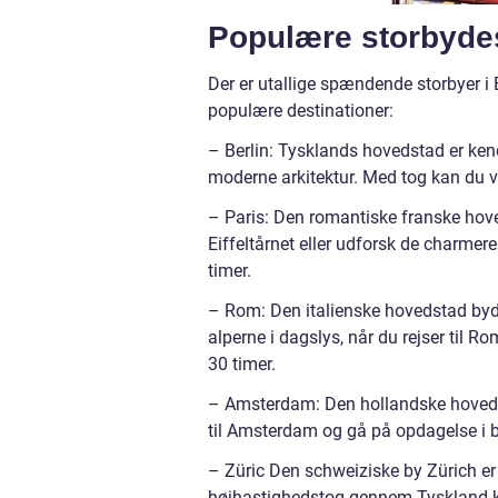
Populære storbydes
Der er utallige spændende storbyer i
populære destinationer:
– Berlin: Tysklands hovedstad er ken
moderne arkitektur. Med tog kan du v
– Paris: Den romantiske franske hove
Eiffeltårnet eller udforsk de charmere
timer.
– Rom: Den italienske hovedstad byder
alperne i dagslys, når du rejser til 
30 timer.
– Amsterdam: Den hollandske hovedsta
til Amsterdam og gå på opdagelse i
– Züric Den schweiziske by Zürich er
højhastighedstog gennem Tyskland ka