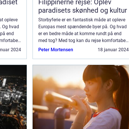
adiset
Filippinerne rejse: Oplev
paradisets skønhed og kultur
at opleve
Storbyferie er en fantastisk måde at opleve
. Og hvad
Europas mest spændende byer på. Og hvad
 på end
er en bedre måde at komme rundt på end
mfortabelt
med tog? Med tog kan du rejse komfortabelt
burg,
og hurtigt til byer som Berlin, Hamburg,
anuar 2024
Peter Mortensen
18 januar 2024
Paris, Amster...