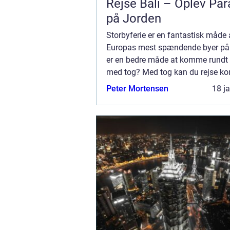
Rejse Bali – Oplev Par
på Jorden
Storbyferie er en fantastisk måde 
Europas mest spændende byer på
er en bedre måde at komme rundt
med tog? Med tog kan du rejse ko
og hurtigt til byer som Berlin, Ham
Peter Mortensen
18 j
Paris, Amster...