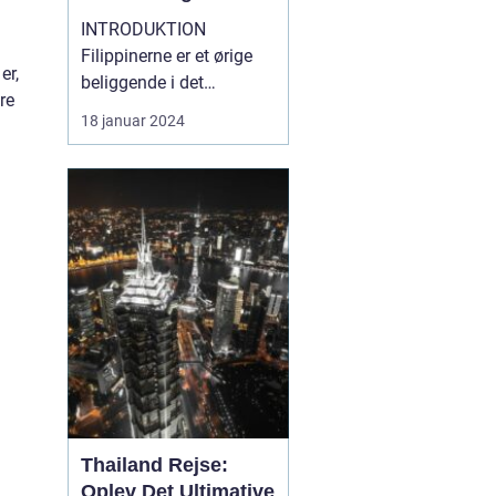
INTRODUKTION
Filippinerne er et ørige
er,
beliggende i det
re
sydøstlige Asien,
18 januar 2024
bestående af 7.641
smukke øer. Landet
byder på en fantastisk
blanding af naturlig
skønhed, kulturel
mangfoldighed og
unikke eventyr. Hvis du
er en rejsende og
eventyrlysten pers...
Thailand Rejse:
Oplev Det Ultimative