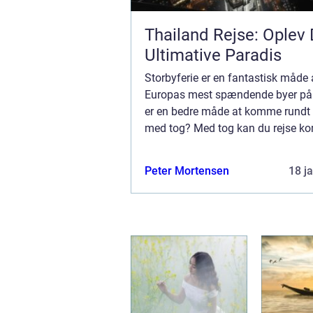
Thailand Rejse: Oplev 
Ultimative Paradis
Storbyferie er en fantastisk måde 
Europas mest spændende byer på
er en bedre måde at komme rundt
med tog? Med tog kan du rejse ko
og hurtigt til byer som Berlin, Ham
Paris, Amster...
Peter Mortensen
18 j