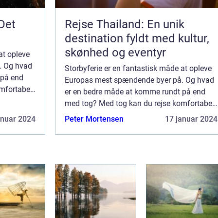
Det
Rejse Thailand: En unik
destination fyldt med kultur,
skønhed og eventyr
at opleve
. Og hvad
Storbyferie er en fantastisk måde at opleve
 på end
Europas mest spændende byer på. Og hvad
mfortabelt
er en bedre måde at komme rundt på end
burg,
med tog? Med tog kan du rejse komfortabelt
og hurtigt til byer som Berlin, Hamburg,
anuar 2024
Peter Mortensen
17 januar 2024
Paris, Amster...