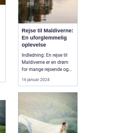
Rejse til Maldiverne:
En uforglemmelig
oplevelse
Indledning: En rejse til
Maldiverne er en drøm
for mange rejsende og
eventyrlystne. Det er et
16 januar 2024
paradis af smukke øer,
hvide sandstrande,
turkisblåt hav og en
overflod af imponerende
koralrev og marine liv.
Maldiverne tilbyder den
ultimative luksus og ...