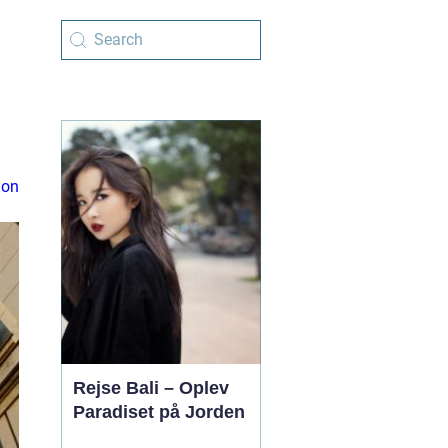
ion
Rejse Bali – Oplev
Paradiset på Jorden
_________________________