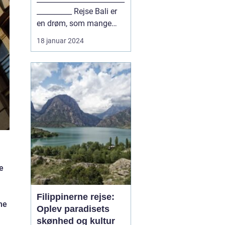
__________ Rejse Bali er
en drøm, som mange
eventyrlystne rejse...
18 januar 2024
e
Filippinerne rejse:
me
Oplev paradisets
skønhed og kultur