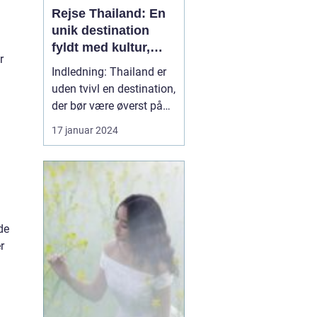
Rejse Thailand: En
unik destination
fyldt med kultur,
r
skønhed og eventyr
Indledning: Thailand er
uden tvivl en destination,
der bør være øverst på
listen for enhver rejsende
17 januar 2024
og eventyrlysten sjæl.
Med sin utrolige
skønhed, rige kultur og
spændende historie, er
det et land, der tilbyder
noget for enhver smag. I
de
denne artik...
r
.