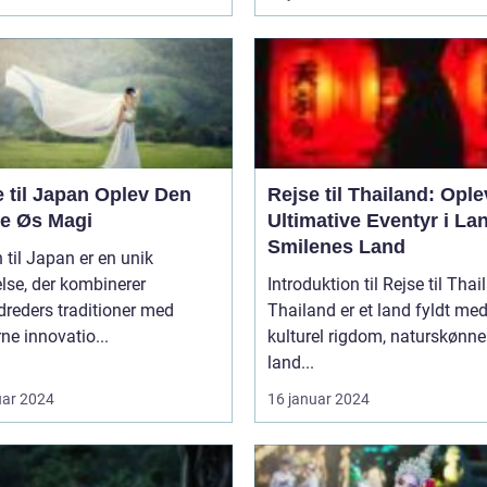
l Japan Oplev Den
Rejse til Thailand: Ople
ne Øs Magi
Ultimative Eventyr i La
Smilenes Land
 til Japan er en unik
lse, der kombinerer
Introduktion til Rejse til Thai
reders traditioner med
Thailand er et land fyldt me
e innovatio...
kulturel rigdom, naturskønne
land...
uar 2024
16 januar 2024