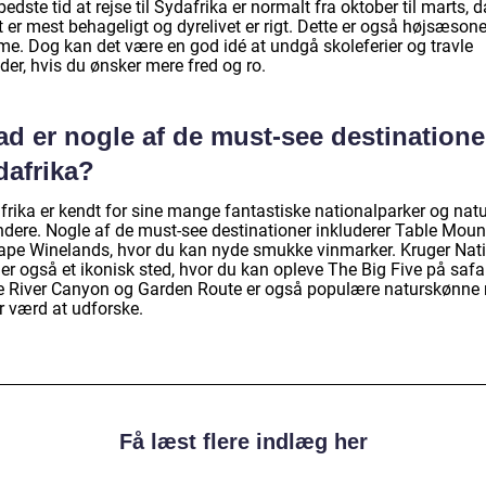
edste tid at rejse til Sydafrika er normalt fra oktober til marts, d
t er mest behageligt og dyrelivet er rigt. Dette er også højsæsone
sme. Dog kan det være en god idé at undgå skoleferier og travle
der, hvis du ønsker mere fred og ro.
d er nogle af de must-see destinationer
dafrika?
frika er kendt for sine mange fantastiske nationalparker og natu
ndere. Nogle af de must-see destinationer inkluderer Table Moun
ape Winelands, hvor du kan nyde smukke vinmarker. Kruger Nat
er også et ikonisk sted, hvor du kan opleve The Big Five på safar
e River Canyon og Garden Route er også populære naturskønne r
r værd at udforske.
Få læst flere indlæg her