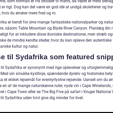
sme, som normalt er fra oktober til marts, da vejret er mest behag
t er rigt. Dog kan det være en god idé at undgå skoleferier og tra
, hvis du ønsker mere fred og ro.
rika er kendt for sine mange fantastiske nationalparker og natur
re, såsom Table Mountain og Blyde River Canyon. Planlæg din r
ligt for at inkludere disse ikoniske destinationer, men stræb og
rske de mindre kendte steder, hvor du kan opleve den autentiske
anske kultur og natur.
e til Sydafrika som featured snip
e til Sydafrika er synonymt med rige oplevelser og uforglemmeli
. Med sin smukke kystlinje, spændende dyreliv og historiske bety
a et elsket rejsemål for eventyrlystne rejsende. Uanset om du øn
e en af de mange naturskønne ruter, nyde vin i Cape Winelands,
vet i Cape Town eller se The Big Five på safari i Kruger National P
 til Sydafrika uden tvivl give dig minder for livet.