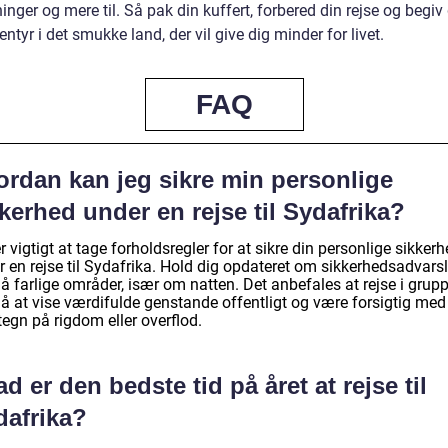
inger og mere til. Så pak din kuffert, forbered din rejse og begiv
entyr i det smukke land, der vil give dig minder for livet.
FAQ
ordan kan jeg sikre min personlige
kerhed under en rejse til Sydafrika?
r vigtigt at tage forholdsregler for at sikre din personlige sikker
 en rejse til Sydafrika. Hold dig opdateret om sikkerhedsadvarsl
 farlige områder, især om natten. Det anbefales at rejse i grupp
å at vise værdifulde genstande offentligt og være forsigtig med
tegn på rigdom eller overflod.
d er den bedste tid på året at rejse til
dafrika?