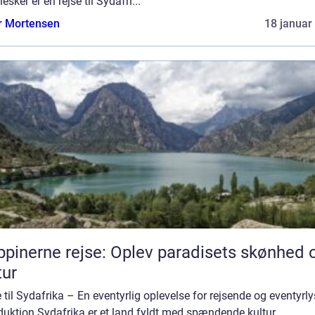
sker er en rejse til Sydafri...
r Mortensen
18 januar
ippinerne rejse: Oplev paradisets skønhed 
tur
 til Sydafrika – En eventyrlig oplevelse for rejsende og eventyrl
duktion Sydafrika er et land fyldt med spændende kultur,