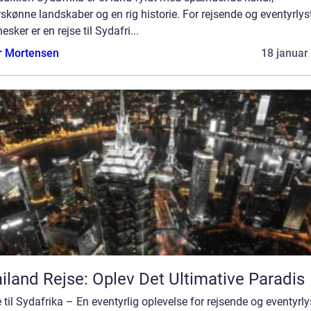
skønne landskaber og en rig historie. For rejsende og eventyrlys
sker er en rejse til Sydafri...
r Mortensen
18 januar
iland Rejse: Oplev Det Ultimative Paradis
 til Sydafrika – En eventyrlig oplevelse for rejsende og eventyrl