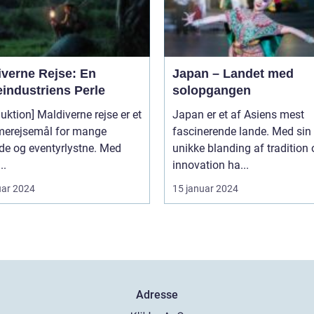
iverne Rejse: En
Japan – Landet med
eindustriens Perle
solopgangen
duktion] Maldiverne rejse er et
Japan er et af Asiens mest
erejsemål for mange
fascinerende lande. Med sin
de og eventyrlystne. Med
unikke blanding af tradition
..
innovation ha...
uar 2024
15 januar 2024
Adresse