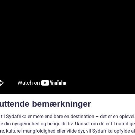
luttende bemærkninger
 til Sydafrika er mere end bare en destination – det er en oplevel
e din nysgerrighed og berige dit liv. Uanset om du er til naturlige
e, kulturel mangfoldighed eller vilde dyr, vil Sydafrika opfylde al