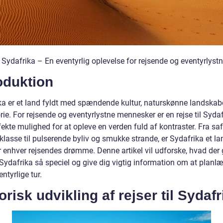
l Sydafrika – En eventyrlig oplevelse for rejsende og eventyrlyst
oduktion
ka er et land fyldt med spændende kultur, naturskønne landskab
orie. For rejsende og eventyrlystne mennesker er en rejse til Syda
ekte mulighed for at opleve en verden fuld af kontraster. Fra safa
lasse til pulserende byliv og smukke strande, er Sydafrika et la
r enhver rejsendes drømme. Denne artikel vil udforske, hvad der 
l Sydafrika så speciel og give dig vigtig information om at planl
ntyrlige tur.
orisk udvikling af rejser til Sydafr