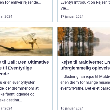
ten for enhver rejsende...
Eventyr Introduktion Rejsen til
Vie...
uar 2024
17 januar 2024
 til Bali: Den Ultimative
Rejse til Maldiverne: En
 til Eventyrlige
uforglemmelig oplevels
ende
Indledning: En rejse til Mald
u er en eventyrlysten
er en drøm for mange rejsen
nde, der drømmer om at
eventyrlystne. Det er et paradi
ke fjerntliggende og
ske destina...
uar 2024
16 januar 2024