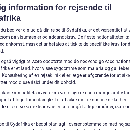
ig information for rejsende til
afrika
du begiver dig ud på din rejse til Sydafrika, er det væsentligt at
om på visumregler og adgangskrav. De fleste nationaliteter ka
ed ankomst, men det anbefales at tjekke de specifikke krav for d
d.
r også vigtigt at være opdateret med de nødvendige vaccinations
frika er et land, hvor visse sygdomme som malaria og gul feber 
 Konsultering af en rejseklinik eller læge er afgørende for at sikr
ttet mod disse risici under dit ophold.
rikas kriminalitetsniveau kan være højere end i mange andre lan
igtigt at tage forholdsregler for at sikre din personlige sikkerhed.
ateret om sikkerhedsadvarsler og undgå farlige områder, især o
jse til Sydafrika er bedst planlagt i overensstemmelse med høj