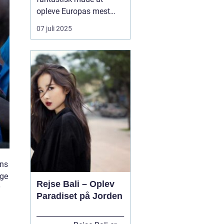
opleve Europas mest
spændende byer på. Og
07 juli 2025
hvad er en bedre måde
at komme rundt på end
med tog? Med tog kan
du rejse komfortabelt og
hurtigt til byer som
Berlin, Hamburg, Paris,
Amster...
ens
ige
Rejse Bali – Oplev
Paradiset på Jorden
_________________________