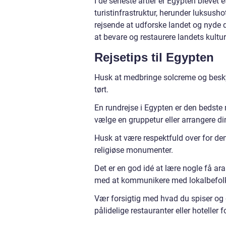
I de seneste årtier er Egypten blevet
turistinfrastruktur, herunder luksusho
rejsende at udforske landet og nyde 
at bevare og restaurere landets kultura
Rejsetips til Egypten
Husk at medbringe solcreme og besk
tørt.
En rundrejse i Egypten er den bedst
vælge en gruppetur eller arrangere di
Husk at være respektfuld over for den
religiøse monumenter.
Det er en god idé at lære nogle få ar
med at kommunikere med lokalbefol
Vær forsigtig med hvad du spiser og d
pålidelige restauranter eller hoteller