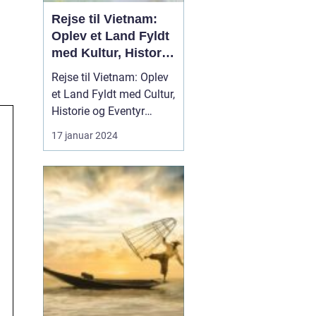
Rejse til Vietnam:
Oplev et Land Fyldt
med Kultur, Historie
og Eventyr
Rejse til Vietnam: Oplev
et Land Fyldt med Cultur,
Historie og Eventyr
Introduktion Rejsen til
17 januar 2024
Vietnam kan være en
overvældende oplevelse
for enhver
rejseentusiast. Dette
land, der ligger i hjertet
af Sydøstasien, byder på
en rig historie, fasciner...