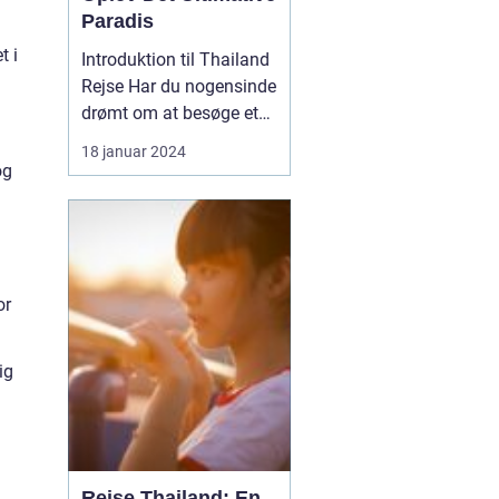
Paradis
t i
Introduktion til Thailand
Rejse Har du nogensinde
drømt om at besøge et
sted, hvor solen skinner
18 januar 2024
året rundt, og
og
paradisiske strande
venter på dig? Så er en
Thailand rejse det
oplagte valg for dig!
Dette smukke land i det
or
sydøstlige Asien er kendt
fo...
ig
Rejse Thailand: En