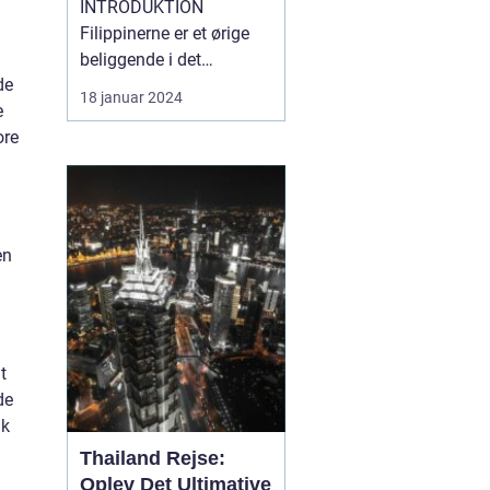
INTRODUKTION
Filippinerne er et ørige
beliggende i det
de
sydøstlige Asien,
18 januar 2024
e
bestående af 7.641
ore
smukke øer. Landet
byder på en fantastisk
blanding af naturlig
skønhed, kulturel
mangfoldighed og
en
unikke eventyr. Hvis du
er en rejsende og
eventyrlysten pers...
t
de
ak
Thailand Rejse:
Oplev Det Ultimative