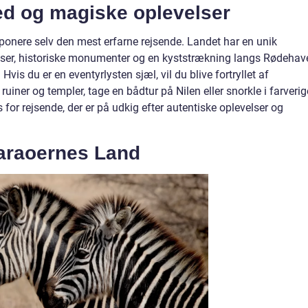
d og magiske oplevelser
mponere selv den mest erfarne rejsende. Landet har en unik
aser, historiske monumenter og en kyststrækning langs Rødehave
Hvis du er en eventyrlysten sjæl, vil du blive fortryllet af
uiner og templer, tage en bådtur på Nilen eller snorkle i farverig
s for rejsende, der er på udkig efter autentiske oplevelser og
 Faraoernes Land