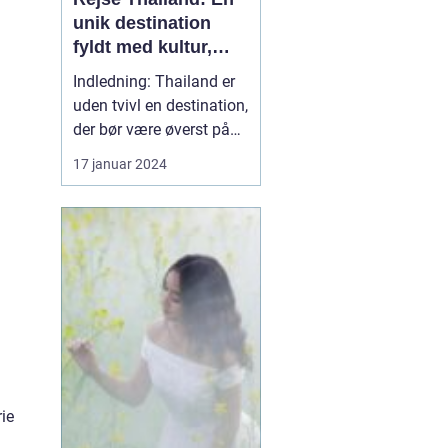
unik destination
fyldt med kultur,
skønhed og eventyr
Indledning: Thailand er
uden tvivl en destination,
der bør være øverst på
listen for enhver rejsende
17 januar 2024
og eventyrlysten sjæl.
Med sin utrolige
skønhed, rige kultur og
spændende historie, er
det et land, der tilbyder
noget for enhver smag. I
denne artik...
rie