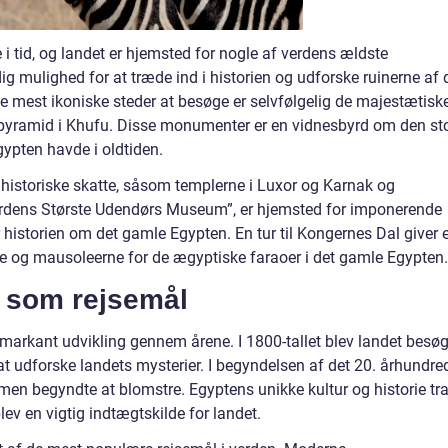
 i tid, og landet er hjemsted for nogle af verdens ældste
 dig mulighed for at træde ind i historien og udforske ruinerne af 
 de mest ikoniske steder at besøge er selvfølgelig de majestætisk
e pyramid i Khufu. Disse monumenter er en vidnesbyrd om den st
gypten havde i oldtiden.
istoriske skatte, såsom templerne i Luxor og Karnak og
erdens Største Udendørs Museum”, er hjemsted for imponerende
 historien om det gamle Egypten. En tur til Kongernes Dal giver 
e og mausoleerne for de ægyptiske faraoer i det gamle Egypten.
 som rejsemål
markant udvikling gennem årene. I 1800-tallet blev landet besøg
 at udforske landets mysterier. I begyndelsen af det 20. århundre
ismen begyndte at blomstre. Egyptens unikke kultur og historie tr
blev en vigtig indtægtskilde for landet.