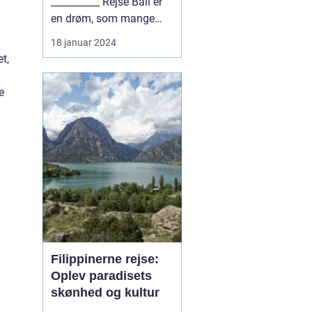
__________ Rejse Bali er
en drøm, som mange
eventyrlystne rejse...
18 januar 2024
t,
e
Filippinerne rejse:
Oplev paradisets
skønhed og kultur