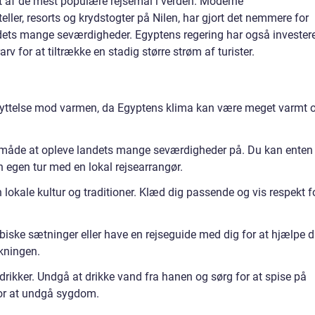
 et af de mest populære rejsemål i verden. Moderne
teller, resorts og krydstogter på Nilen, har gjort det nemmere for
dets mange seværdigheder. Egyptens regering har også investere
rv for at tiltrække en stadig større strøm af turister.
yttelse mod varmen, da Egyptens klima kan være meget varmt 
e måde at opleve landets mange seværdigheder på. Du kan enten
n egen tur med en lokal rejsearrangør.
 lokale kultur og traditioner. Klæd dig passende og vis respekt f
abiske sætninger eller have en rejseguide med dig for at hjælpe d
kningen.
rikker. Undgå at drikke vand fra hanen og sørg for at spise på
 for at undgå sygdom.