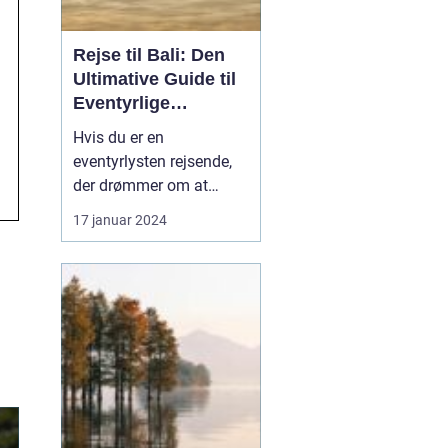
Rejse til Bali: Den
Ultimative Guide til
Eventyrlige
Rejsende
Hvis du er en
eventyrlysten rejsende,
der drømmer om at
udforske fjerntliggende
17 januar 2024
og eksotiske
destinationer, så er Bali
uden tvivl et sted, du bør
have på din bucket list.
Denne artikel er en
omfattende guide til en
rejse til Bali, der vil give
dig al...