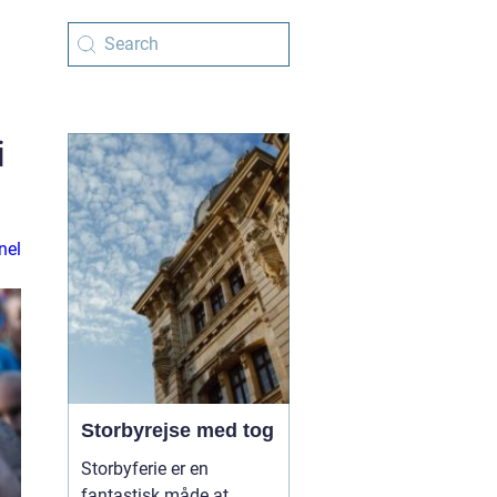
i
nel
Storbyrejse med tog
Storbyferie er en
fantastisk måde at