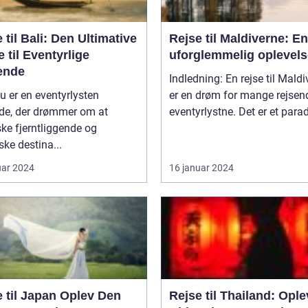
 til Bali: Den Ultimative
Rejse til Maldiverne: En
 til Eventyrlige
uforglemmelig oplevels
ende
Indledning: En rejse til Mald
u er en eventyrlysten
er en drøm for mange rejsen
nde, der drømmer om at
eventyrlystne. Det er et paradi
ke fjerntliggende og
ske destina...
uar 2024
16 januar 2024
l Japan Oplev Den
Rejse til Thailand: Ople