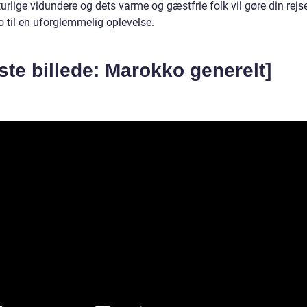
urlige vidundere og dets varme og gæstfrie folk vil gøre din rejse 
 til en uforglemmelig oplevelse.
ste billede: Marokko generelt]