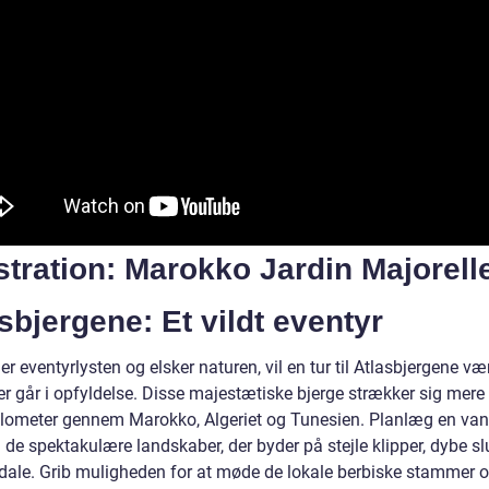
ustration: Marokko Jardin Majorell
sbjergene: Et vildt eventyr
er eventyrlysten og elsker naturen, vil en tur til Atlasbjergene væ
er går i opfyldelse. Disse majestætiske bjerge strækker sig mere
ilometer gennem Marokko, Algeriet og Tunesien. Planlæg en van
de spektakulære landskaber, der byder på stejle klipper, dybe sl
 dale. Grib muligheden for at møde de lokale berbiske stammer o