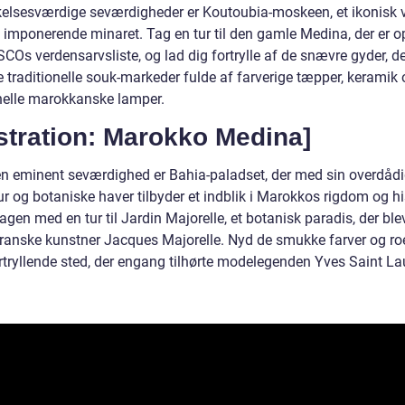
lsesværdige seværdigheder er Koutoubia-moskeen, et ikonisk 
 imponerende minaret. Tag en tur til den gamle Medina, der er o
Os verdensarvsliste, og lad dig fortrylle af de snævre gyder, de
de traditionelle souk-markeder fulde af farverige tæpper, keramik
onelle marokkanske lamper.
ustration: Marokko Medina]
n eminent seværdighed er Bahia-paladset, der med sin overdåd
ur og botaniske haver tilbyder et indblik i Marokkos rigdom og hi
agen med en tur til Jardin Majorelle, et botanisk paradis, der ble
franske kunstner Jacques Majorelle. Nyd de smukke farver og ro
ortryllende sted, der engang tilhørte modelegenden Yves Saint La