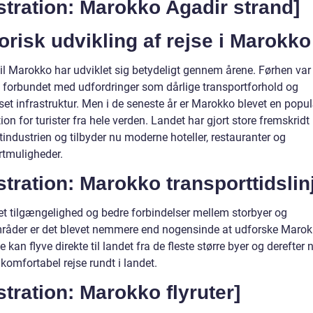
ustration: Marokko Agadir strand]
orisk udvikling af rejse i Marokko
til Marokko har udviklet sig betydeligt gennem årene. Førhen var
 forbundet med udfordringer som dårlige transportforhold og
et infrastruktur. Men i de seneste år er Marokko blevet en popu
ion for turister fra hele verden. Landet har gjort store fremskridt
stindustrien og tilbyder nu moderne hoteller, restauranter og
rtmuligheder.
ustration: Marokko transporttidslin
t tilgængelighed og bedre forbindelser mellem storbyer og
mråder er det blevet nemmere end nogensinde at udforske Marok
 kan flyve direkte til landet fra de fleste større byer og derefter
komfortabel rejse rundt i landet.
ustration: Marokko flyruter]