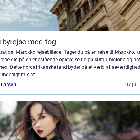
rbyrejse med tog
stration: Marokko rejsebillede] Tager du på en rejse til Marokko, 
rede dig på en enestående oplevelse rig på kultur, historie og nat
hed. Dette nordafrikanske land byder på et væld af seværdighed
runderligt mix af ...
 Larsen
07 jul