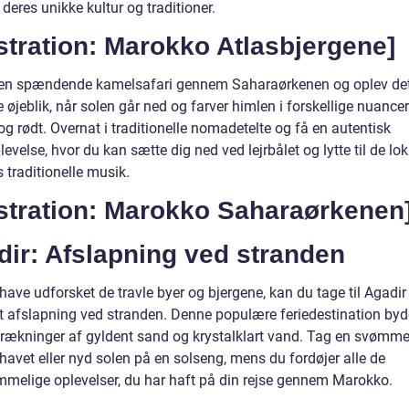
i deres unikke kultur og traditioner.
ustration: Marokko Atlasbjergene]
en spændende kamelsafari gennem Saharaørkenen og oplev de
øjeblik, når solen går ned og farver himlen i forskellige nuancer
g rødt. Overnat i traditionelle nomadetelte og få en autentisk
evelse, hvor du kan sætte dig ned ved lejrbålet og lytte til de lok
 traditionelle musik.
ustration: Marokko Saharaørkenen
ir: Afslapning ved stranden
 have udforsket de travle byer og bjergene, kan du tage til Agadir 
dt afslapning ved stranden. Denne populære feriedestination byd
trækninger af gyldent sand og krystalklart vand. Tag en svømmet
havet eller nyd solen på en solseng, mens du fordøjer alle de
mmelige oplevelser, du har haft på din rejse gennem Marokko.