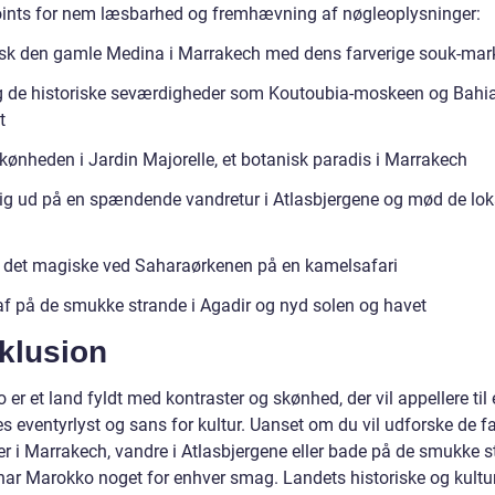
oints for nem læsbarhed og fremhævning af nøgleoplysninger:
sk den gamle Medina i Marrakech med dens farverige souk-mar
 de historiske seværdigheder som Koutoubia-moskeen og Bahia
t
kønheden i Jardin Majorelle, et botanisk paradis i Marrakech
ig ud på en spændende vandretur i Atlasbjergene og mød de lok
 det magiske ved Saharaørkenen på en kamelsafari
af på de smukke strande i Agadir og nyd solen og havet
klusion
er et land fyldt med kontraster og skønhed, der vil appellere til
s eventyrlyst og sans for kultur. Uanset om du vil udforske de f
r i Marrakech, vandre i Atlasbjergene eller bade på de smukke s
har Marokko noget for enhver smag. Landets historiske og kulture