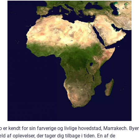
 er kendt for sin farverige og livlige hovedstad, Marrakech. Bye
ld af oplevelser, der tager dig tilbage i tiden. En af de