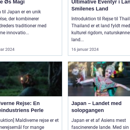
ne Øs Magi
Ultimative Eventyr i La
Smilenes Land
 til Japan er en unik
lse, der kombinerer
Introduktion til Rejse til Thai
reders traditioner med
Thailand er et land fyldt me
e innovatio...
kulturel rigdom, naturskønne
land...
uar 2024
16 januar 2024
iverne Rejse: En
Japan – Landet med
eindustriens Perle
solopgangen
duktion] Maldiverne rejse er et
Japan er et af Asiens mest
erejsemål for mange
fascinerende lande. Med sin