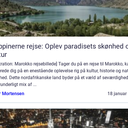
ippinerne rejse: Oplev paradisets skønhed 
tur
stration: Marokko rejsebillede] Tager du på en rejse til Marokko, 
rede dig på en enestående oplevelse rig på kultur, historie og nat
hed. Dette nordafrikanske land byder på et væld af seværdighed
runderligt mix af ...
r Mortensen
18 januar