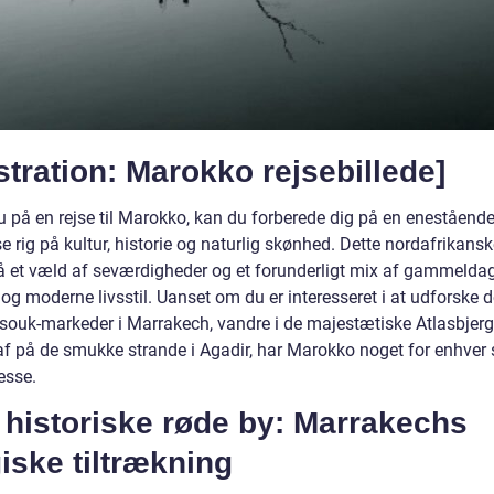
ustration: Marokko rejsebillede]
u på en rejse til Marokko, kan du forberede dig på en eneståend
e rig på kultur, historie og naturlig skønhed. Dette nordafrikans
å et væld af seværdigheder og et forunderligt mix af gammelda
g moderne livsstil. Uanset om du er interesseret i at udforske d
souk-markeder i Marrakech, vandre i de majestætiske Atlasbjerge
af på de smukke strande i Agadir, har Marokko noget for enhve
esse.
 historiske røde by: Marrakechs
iske tiltrækning