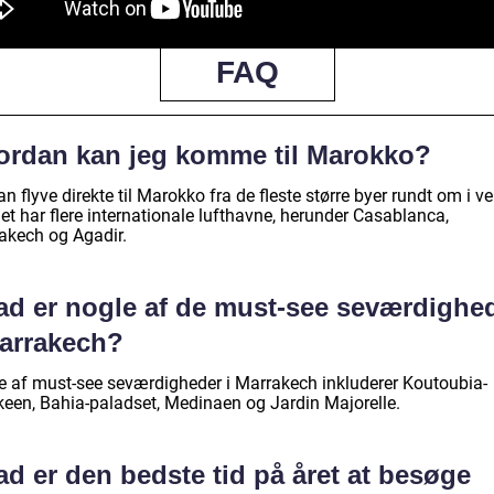
FAQ
ordan kan jeg komme til Marokko?
n flyve direkte til Marokko fra de fleste større byer rundt om i v
et har flere internationale lufthavne, herunder Casablanca,
akech og Agadir.
ad er nogle af de must-see seværdighe
Marrakech?
e af must-see seværdigheder i Marrakech inkluderer Koutoubia-
een, Bahia-paladset, Medinaen og Jardin Majorelle.
d er den bedste tid på året at besøge