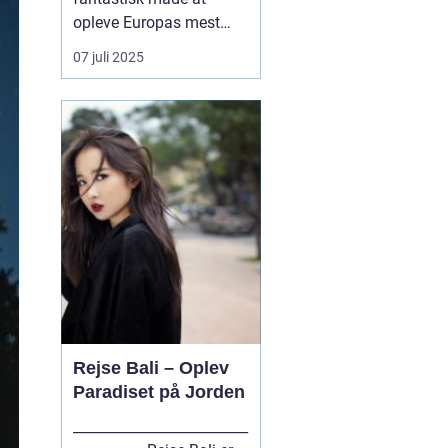
opleve Europas mest
spændende byer på. Og
07 juli 2025
hvad er en bedre måde
at komme rundt på end
med tog? Med tog kan
du rejse komfortabelt og
hurtigt til byer som
Berlin, Hamburg, Paris,
Amster...
Rejse Bali – Oplev
Paradiset på Jorden
_________________________