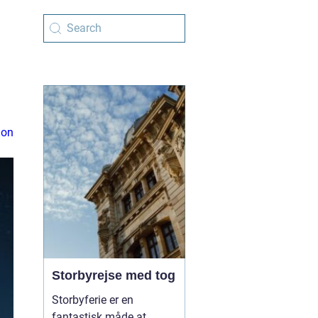
ion
Storbyrejse med tog
Storbyferie er en
fantastisk måde at