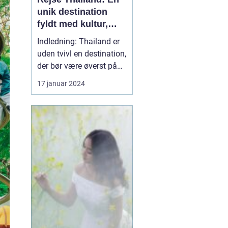
unik destination
fyldt med kultur,
skønhed og eventyr
Indledning: Thailand er
uden tvivl en destination,
der bør være øverst på
listen for enhver rejsende
17 januar 2024
og eventyrlysten sjæl.
Med sin utrolige
skønhed, rige kultur og
spændende historie, er
det et land, der tilbyder
noget for enhver smag. I
denne artik...