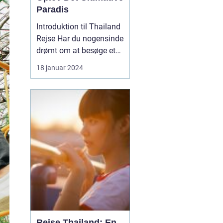
Paradis
Introduktion til Thailand
Rejse Har du nogensinde
drømt om at besøge et
sted, hvor solen skinner
18 januar 2024
året rundt, og
paradisiske strande
venter på dig? Så er en
Thailand rejse det
oplagte valg for dig!
Dette smukke land i det
sydøstlige Asien er kendt
fo...
Rejse Thailand: En