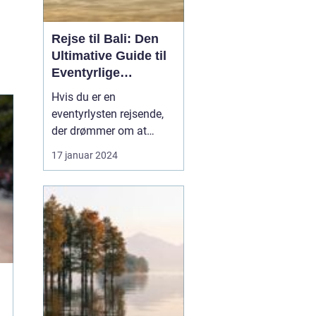
Rejse til Bali: Den
Ultimative Guide til
Eventyrlige
Rejsende
Hvis du er en
eventyrlysten rejsende,
der drømmer om at
udforske fjerntliggende
17 januar 2024
og eksotiske
destinationer, så er Bali
uden tvivl et sted, du bør
have på din bucket list.
Denne artikel er en
omfattende guide til en
rejse til Bali, der vil give
dig al...