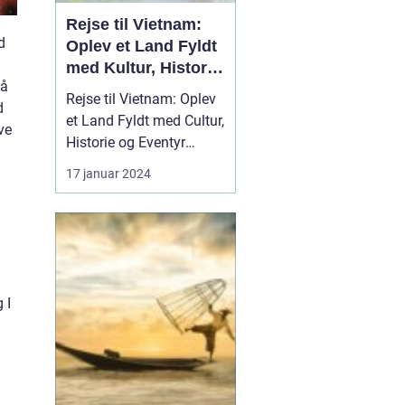
Rejse til Vietnam:
d
Oplev et Land Fyldt
med Kultur, Historie
få
og Eventyr
Rejse til Vietnam: Oplev
d
et Land Fyldt med Cultur,
ve
Historie og Eventyr
Introduktion Rejsen til
17 januar 2024
Vietnam kan være en
overvældende oplevelse
for enhver
rejseentusiast. Dette
land, der ligger i hjertet
af Sydøstasien, byder på
 I
en rig historie, fasciner...