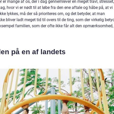
 er mange af os, der i dag gennemlever en meget travl, stresset,
ag, hvor vi er nødt til at løbe fra den ene aftale og håbe på, at vi
 ikke lykkes, må der så prioriteres om, og det betyder, at man
ke bliver ladt meget tid til overs til de ting, som der virkelig bety
eksempel familien, som der ofte ikke får alt den opmærksomhed,
nden på en af landets