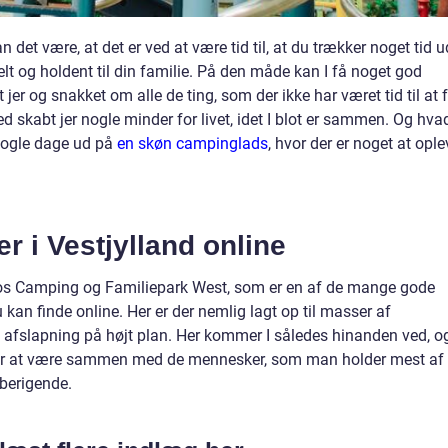
 det være, at det er ved at være tid til, at du trækker noget tid u
elt og holdent til din familie. På den måde kan I få noget god
 jer og snakket om alle de ting, som der ikke har været tid til at 
ed skabt jer nogle minder for livet, idet I blot er sammen. Og hva
nogle dage ud på
en skøn campinglads
, hvor der er noget at ople
 i Vestjylland online
 hos Camping og Familiepark West, som er en af de mange gode
kan finde online. Her er der nemlig lagt op til masser af
 afslapning på højt plan. Her kommer I således hinanden ved, og
 er at være sammen med de mennesker, som man holder mest af
g berigende.