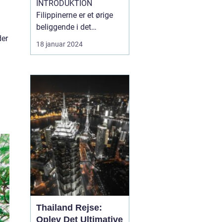
INTRODUKTION
Filippinerne er et ørige
beliggende i det
der
sydøstlige Asien,
18 januar 2024
bestående af 7.641
smukke øer. Landet
byder på en fantastisk
blanding af naturlig
skønhed, kulturel
mangfoldighed og
unikke eventyr. Hvis du
er en rejsende og
eventyrlysten pers...
Thailand Rejse:
Oplev Det Ultimative