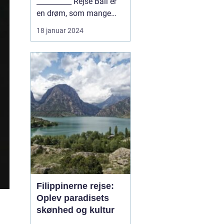
__________ Rejse Bali er
en drøm, som mange
eventyrlystne rejse...
18 januar 2024
Filippinerne rejse:
Oplev paradisets
skønhed og kultur