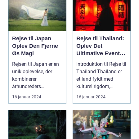
Rejse til Japan
Rejse til Thailand:
Oplev Den Fjerne
Oplev Det
Øs Magi
Ultimative Eventyr
i Landet Smilenes
Rejsen til Japan er en
Introduktion til Rejse til
Land
unik oplevelse, der
Thailand Thailand er
kombinerer
et land fyldt med
århundreders
kulturel rigdom,
traditioner med
naturskønne land...
16 januar 2024
16 januar 2024
moderne innovatio...