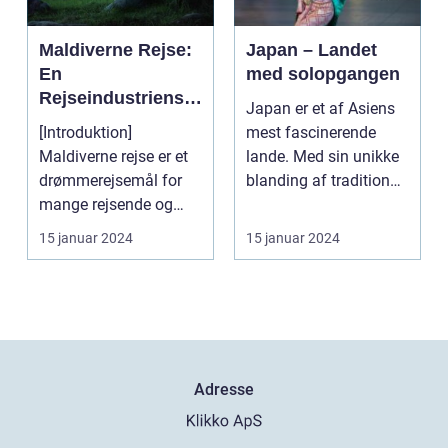
Maldiverne Rejse:
Japan – Landet
En
med solopgangen
Rejseindustriens
Japan er et af Asiens
Perle
[Introduktion]
mest fascinerende
Maldiverne rejse er et
lande. Med sin unikke
drømmerejsemål for
blanding af tradition
mange rejsende og
og innovation ha...
eventyrlystne. Med
15 januar 2024
15 januar 2024
sine k...
Adresse