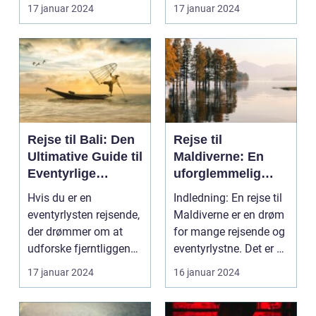
for enhver rejsende...
Rejsen til Vie...
17 januar 2024
17 januar 2024
Rejse til Bali: Den
Rejse til
Ultimative Guide til
Maldiverne: En
Eventyrlige
uforglemmelig
Rejsende
oplevelse
Hvis du er en
Indledning: En rejse til
eventyrlysten rejsende,
Maldiverne er en drøm
der drømmer om at
for mange rejsende og
udforske fjerntliggende
eventyrlystne. Det er et
og eksotiske destina...
paradi...
17 januar 2024
16 januar 2024