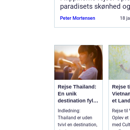
paradisets skønhed og
Peter Mortensen
18 j
Rejse Thailand:
Rejse ti
En unik
Vietna
destination fyldt
et Land
med kultur,
med Ku
Indledning:
Rejse til
skønhed og
Histori
Thailand er uden
Oplev et
eventyr
Eventy
tvivl en destination,
med Cultu