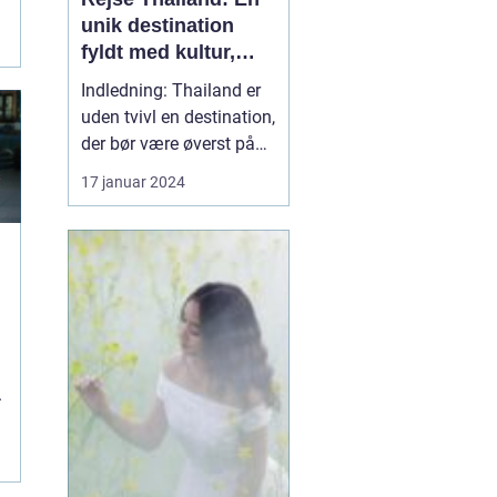
unik destination
r
fyldt med kultur,
skønhed og eventyr
Indledning: Thailand er
uden tvivl en destination,
der bør være øverst på
listen for enhver rejsende
17 januar 2024
og eventyrlysten sjæl.
Med sin utrolige
skønhed, rige kultur og
spændende historie, er
det et land, der tilbyder
noget for enhver smag. I
denne artik...
.