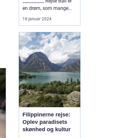
__________ Rejse Bali er
en drøm, som mange
eventyrlystne rejse...
18 januar 2024
Filippinerne rejse:
Oplev paradisets
skønhed og kultur