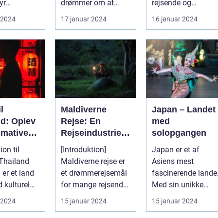
yr
drømmer om at
rejsende og
tion Rejsen
udforske
eventyrlystne. Det e
 2024
17 januar 2024
16 januar 2024
fjerntliggende og
et paradi...
eksotiske destina...
l
Maldiverne
Japan – Landet
nd: Oplev
Rejse: En
med
imative
Rejseindustrien
solopgangen
 i Landet
s Perle
ion til
[Introduktion]
Japan er et af
es Land
 Thailand
Maldiverne rejse er
Asiens mest
 er et land
et drømmerejsemål
fascinerende lande
 kulturel
for mange rejsende
Med sin unikke
og eventyrlystne.
blanding af
 2024
15 januar 2024
15 januar 2024
nne land...
Med sine k...
tradition og