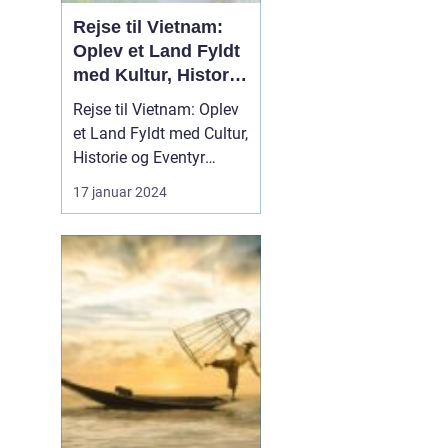
Rejse til Vietnam:
Oplev et Land Fyldt
med Kultur, Historie
og Eventyr
Rejse til Vietnam: Oplev
et Land Fyldt med Cultur,
Historie og Eventyr
Introduktion Rejsen til
17 januar 2024
Vietnam kan være en
overvældende oplevelse
for enhver
rejseentusiast. Dette
land, der ligger i hjertet
af Sydøstasien, byder på
en rig historie, fasciner...