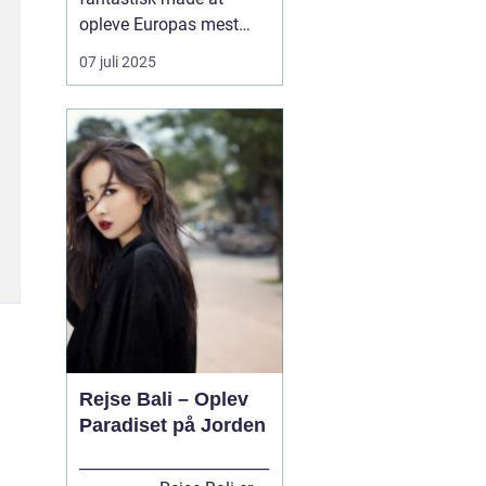
opleve Europas mest
spændende byer på. Og
07 juli 2025
hvad er en bedre måde
at komme rundt på end
med tog? Med tog kan
du rejse komfortabelt og
hurtigt til byer som
Berlin, Hamburg, Paris,
Amster...
Rejse Bali – Oplev
Paradiset på Jorden
_________________________