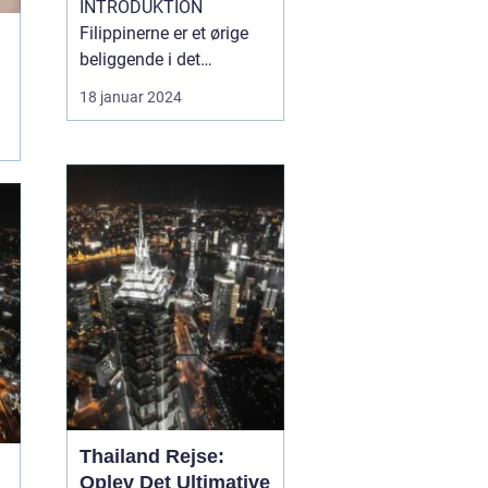
INTRODUKTION
Filippinerne er et ørige
beliggende i det
sydøstlige Asien,
18 januar 2024
bestående af 7.641
smukke øer. Landet
byder på en fantastisk
blanding af naturlig
skønhed, kulturel
mangfoldighed og
unikke eventyr. Hvis du
er en rejsende og
eventyrlysten pers...
Thailand Rejse:
Oplev Det Ultimative