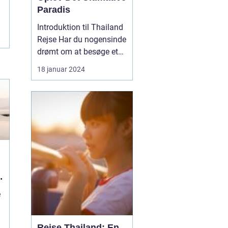
Paradis
Introduktion til Thailand
Rejse Har du nogensinde
drømt om at besøge et
sted, hvor solen skinner
18 januar 2024
året rundt, og
paradisiske strande
venter på dig? Så er en
Thailand rejse det
oplagte valg for dig!
Dette smukke land i det
sydøstlige Asien er kendt
fo...
e
Rejse Thailand: En