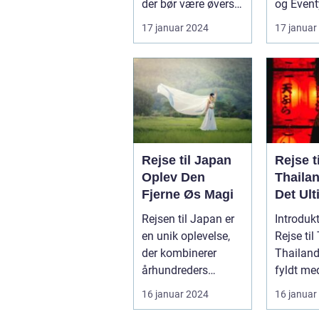
der bør være øverst
og Event
på listen for enhver
Introduk
17 januar 2024
17 januar
rejsende...
til Vie...
Rejse til Japan
Rejse ti
Oplev Den
Thaila
Fjerne Øs Magi
Det Ult
Eventyr
Rejsen til Japan er
Introdukt
Smilen
en unik oplevelse,
Rejse til
der kombinerer
Thailand
århundreders
fyldt med
traditioner med
rigdom,
16 januar 2024
16 januar
moderne
naturskø