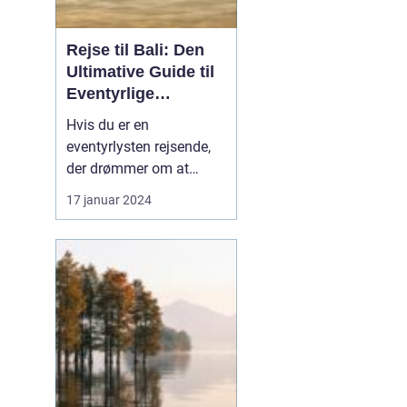
Rejse til Bali: Den
Ultimative Guide til
Eventyrlige
Rejsende
Hvis du er en
eventyrlysten rejsende,
der drømmer om at
udforske fjerntliggende
17 januar 2024
og eksotiske
destinationer, så er Bali
uden tvivl et sted, du bør
have på din bucket list.
Denne artikel er en
omfattende guide til en
rejse til Bali, der vil give
dig al...