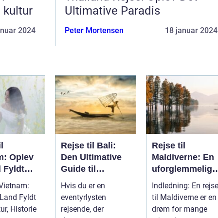
 kultur
Ultimative Paradis
anuar 2024
Peter Mortensen
18 januar 2024
l
Rejse til Bali:
Rejse til
m: Oplev
Den Ultimative
Maldiverne: En
 Fyldt
Guide til
uforglemmelig
ltur,
Eventyrlige
oplevelse
 Vietnam:
Hvis du er en
Indledning: En rejs
e og
Rejsende
 Land Fyldt
eventyrlysten
til Maldiverne er en
r
r, Historie
rejsende, der
drøm for mange