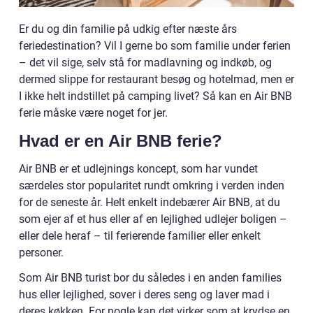
Er du og din familie på udkig efter næste års
feriedestination? Vil I gerne bo som familie under ferien
– det vil sige, selv stå for madlavning og indkøb, og
dermed slippe for restaurant besøg og hotelmad, men er
I ikke helt indstillet på camping livet? Så kan en Air BNB
ferie måske være noget for jer.
Hvad er en Air BNB ferie?
Air BNB er et udlejnings koncept, som har vundet
særdeles stor popularitet rundt omkring i verden inden
for de seneste år. Helt enkelt indebærer Air BNB, at du
som ejer af et hus eller af en lejlighed udlejer boligen –
eller dele heraf – til ferierende familier eller enkelt
personer.
Som Air BNB turist bor du således i en anden families
hus eller lejlighed, sover i deres seng og laver mad i
deres køkken. For nogle kan det virker som at krydse en