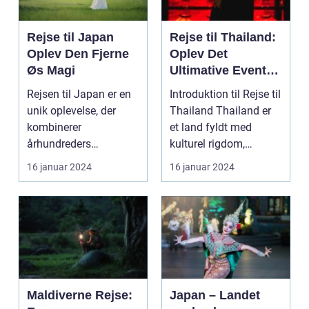
Rejse til Japan
Rejse til Thailand:
Oplev Den Fjerne
Oplev Det
Øs Magi
Ultimative Eventyr
i Landet Smilenes
Rejsen til Japan er en
Introduktion til Rejse til
Land
unik oplevelse, der
Thailand Thailand er
kombinerer
et land fyldt med
århundreders
kulturel rigdom,
traditioner med
naturskønne land...
16 januar 2024
16 januar 2024
moderne innovatio...
Maldiverne Rejse:
Japan – Landet