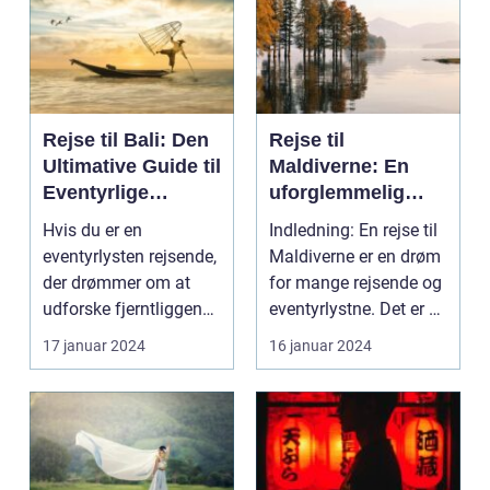
Rejse til Bali: Den
Rejse til
Ultimative Guide til
Maldiverne: En
Eventyrlige
uforglemmelig
Rejsende
oplevelse
Hvis du er en
Indledning: En rejse til
eventyrlysten rejsende,
Maldiverne er en drøm
der drømmer om at
for mange rejsende og
udforske fjerntliggende
eventyrlystne. Det er et
og eksotiske destina...
paradi...
17 januar 2024
16 januar 2024