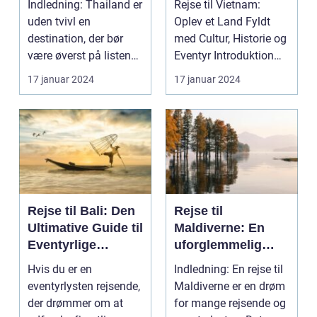
Indledning: Thailand er
Rejse til Vietnam:
eventyr
Eventyr
uden tvivl en
Oplev et Land Fyldt
destination, der bør
med Cultur, Historie og
være øverst på listen
Eventyr Introduktion
for enhver rejsende...
Rejsen til Vie...
17 januar 2024
17 januar 2024
Rejse til Bali: Den
Rejse til
Ultimative Guide til
Maldiverne: En
Eventyrlige
uforglemmelig
Rejsende
oplevelse
Hvis du er en
Indledning: En rejse til
eventyrlysten rejsende,
Maldiverne er en drøm
der drømmer om at
for mange rejsende og