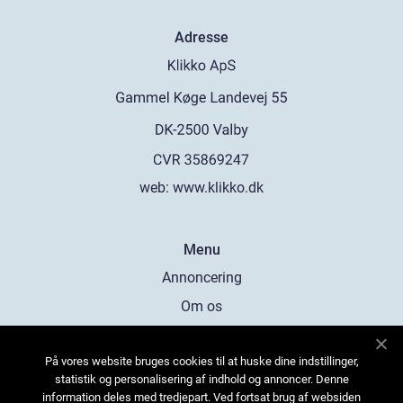
Adresse
web:
www.klikko.dk
Menu
Annoncering
Om os
Cookies
På vores website bruges cookies til at huske dine indstillinger,
Kontakt os
statistik og personalisering af indhold og annoncer. Denne
Sitemap
information deles med tredjepart. Ved fortsat brug af websiden