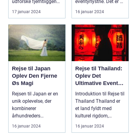
udforske fjerntliggende
eventyrlystne. Det er et
og eksotiske destina...
paradi...
17 januar 2024
16 januar 2024
Rejse til Japan
Rejse til Thailand:
Oplev Den Fjerne
Oplev Det
Øs Magi
Ultimative Eventyr
i Landet Smilenes
Rejsen til Japan er en
Introduktion til Rejse til
Land
unik oplevelse, der
Thailand Thailand er
kombinerer
et land fyldt med
århundreders
kulturel rigdom,
traditioner med
naturskønne land...
16 januar 2024
16 januar 2024
moderne innovatio...