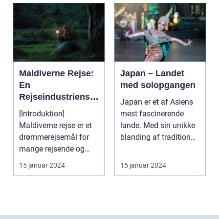
Maldiverne Rejse:
Japan – Landet
En
med solopgangen
Rejseindustriens
Japan er et af Asiens
Perle
[Introduktion]
mest fascinerende
Maldiverne rejse er et
lande. Med sin unikke
drømmerejsemål for
blanding af tradition
mange rejsende og
og innovation ha...
eventyrlystne. Med
15 januar 2024
15 januar 2024
sine k...