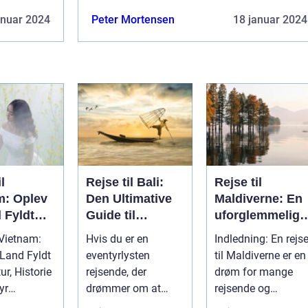
anuar 2024
Peter Mortensen
18 januar 2024
l
Rejse til Bali:
Rejse til
m: Oplev
Den Ultimative
Maldiverne: En
 Fyldt
Guide til
uforglemmelig
ltur,
Eventyrlige
oplevelse
 Vietnam:
Hvis du er en
Indledning: En rejs
e og
Rejsende
 Land Fyldt
eventyrlysten
til Maldiverne er en
r
r, Historie
rejsende, der
drøm for mange
yr
drømmer om at
rejsende og
tion Rejsen
udforske
eventyrlystne. Det e