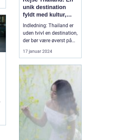
unik destination
fyldt med kultur,
skønhed og eventyr
Indledning: Thailand er
uden tvivl en destination,
der bør være øverst på
listen for enhver rejsende
17 januar 2024
og eventyrlysten sjæl.
Med sin utrolige
skønhed, rige kultur og
spændende historie, er
det et land, der tilbyder
noget for enhver smag. I
.
denne artik...