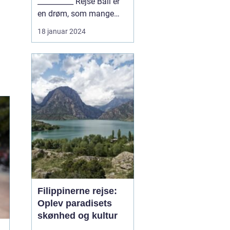
__________ Rejse Bali er
en drøm, som mange
eventyrlystne rejse...
18 januar 2024
Filippinerne rejse:
Oplev paradisets
skønhed og kultur