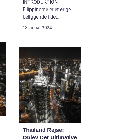
INTRODUKTION
Filippinerne er et ørige
beliggende i det
sydøstlige Asien,
18 januar 2024
bestående af 7.641
smukke øer. Landet
byder på en fantastisk
blanding af naturlig
skønhed, kulturel
mangfoldighed og
unikke eventyr. Hvis du
er en rejsende og
eventyrlysten pers...
Thailand Rejse:
Oplev Det Ultimative