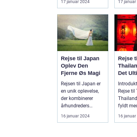
17 januar 2024
17 januar
rejsende...
til Vie...
Rejse til Japan
Rejse ti
Oplev Den
Thaila
Fjerne Øs Magi
Det Ult
Eventyr
Rejsen til Japan er
Introdukt
Smilen
en unik oplevelse,
Rejse til
der kombinerer
Thailand
århundreders
fyldt med
traditioner med
rigdom,
16 januar 2024
16 januar
moderne
naturskø
innovatio...