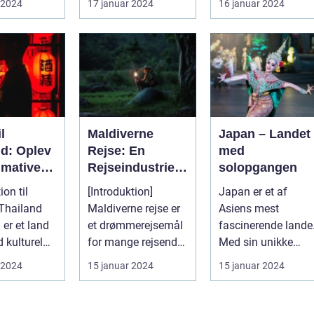
 2024
17 januar 2024
16 januar 2024
fjerntliggende og
et paradi...
eksotiske destina...
l
Maldiverne
Japan – Landet
nd: Oplev
Rejse: En
med
imative
Rejseindustrien
solopgangen
 i Landet
s Perle
ion til
[Introduktion]
Japan er et af
es Land
 Thailand
Maldiverne rejse er
Asiens mest
 er et land
et drømmerejsemål
fascinerende lande
 kulturel
for mange rejsende
Med sin unikke
og eventyrlystne.
blanding af
 2024
15 januar 2024
15 januar 2024
nne land...
Med sine k...
tradition og
innovation ha...