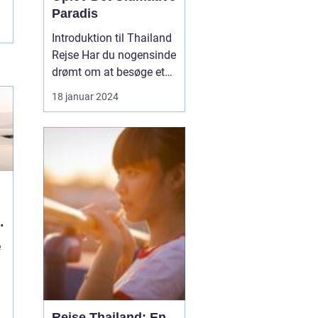
Paradis
Introduktion til Thailand
Rejse Har du nogensinde
drømt om at besøge et
sted, hvor solen skinner
18 januar 2024
året rundt, og
paradisiske strande
venter på dig? Så er en
Thailand rejse det
oplagte valg for dig!
Dette smukke land i det
sydøstlige Asien er kendt
fo...
e
r
Rejse Thailand: En