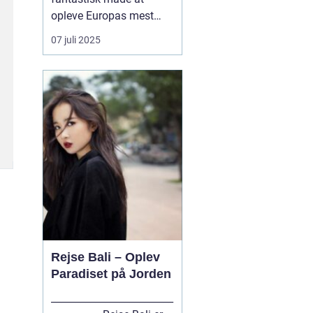
opleve Europas mest
spændende byer på. Og
07 juli 2025
hvad er en bedre måde
at komme rundt på end
med tog? Med tog kan
du rejse komfortabelt og
hurtigt til byer som
Berlin, Hamburg, Paris,
Amster...
Rejse Bali – Oplev
Paradiset på Jorden
_________________________