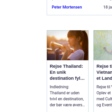
Peter Mortensen
18 j
Rejse Thailand:
Rejse ti
En unik
Vietna
destination fyldt
et Land
med kultur,
med Ku
Indledning:
Rejse til
skønhed og
Histori
Thailand er uden
Oplev et
eventyr
Eventy
tvivl en destination,
med Cultu
der bør være øverst
og Event
på listen for enhver
Introduk