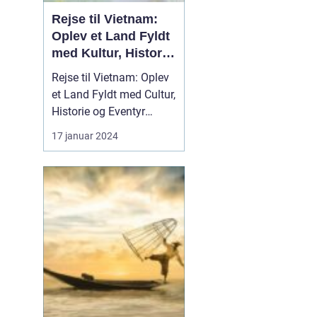
Rejse til Vietnam:
Oplev et Land Fyldt
med Kultur, Historie
og Eventyr
Rejse til Vietnam: Oplev
et Land Fyldt med Cultur,
Historie og Eventyr
Introduktion Rejsen til
17 januar 2024
Vietnam kan være en
overvældende oplevelse
for enhver
rejseentusiast. Dette
land, der ligger i hjertet
af Sydøstasien, byder på
en rig historie, fasciner...