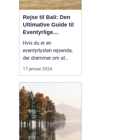
Rejse til Bali: Den
Ultimative Guide til
Eventyrlige
Rejsende
Hvis du er en
eventyrlysten rejsende,
der drømmer om at
udforske fjerntliggende
17 januar 2024
og eksotiske
destinationer, så er Bali
uden tvivl et sted, du bør
have på din bucket list.
Denne artikel er en
omfattende guide til en
rejse til Bali, der vil give
dig al...