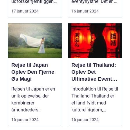
udforske fjerntliggende
eventyrlystne. Det er et
og eksotiske destina...
paradi...
17 januar 2024
16 januar 2024
Rejse til Japan
Rejse til Thailand:
Oplev Den Fjerne
Oplev Det
Øs Magi
Ultimative Eventyr
i Landet Smilenes
Rejsen til Japan er en
Introduktion til Rejse til
Land
unik oplevelse, der
Thailand Thailand er
kombinerer
et land fyldt med
århundreders
kulturel rigdom,
traditioner med
naturskønne land...
16 januar 2024
16 januar 2024
moderne innovatio...