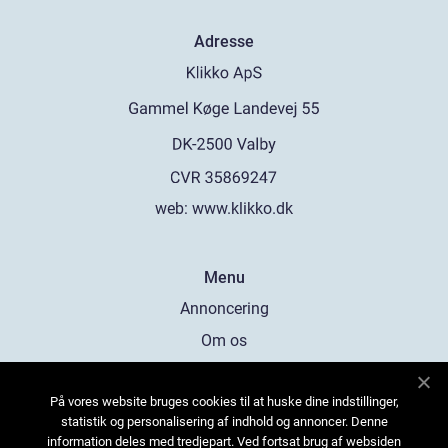
Adresse
web:
www.klikko.dk
Menu
Annoncering
Om os
Cookies
På vores website bruges cookies til at huske dine indstillinger,
Kontakt os
statistik og personalisering af indhold og annoncer. Denne
Sitemap
information deles med tredjepart. Ved fortsat brug af websiden