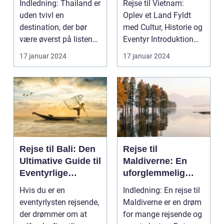
Indledning: Thailand er
Rejse til Vietnam:
eventyr
Eventyr
uden tvivl en
Oplev et Land Fyldt
destination, der bør
med Cultur, Historie og
være øverst på listen
Eventyr Introduktion
for enhver rejsende...
Rejsen til Vie...
17 januar 2024
17 januar 2024
Rejse til Bali: Den
Rejse til
Ultimative Guide til
Maldiverne: En
Eventyrlige
uforglemmelig
Rejsende
oplevelse
Hvis du er en
Indledning: En rejse til
eventyrlysten rejsende,
Maldiverne er en drøm
der drømmer om at
for mange rejsende og