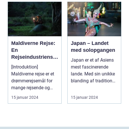
Maldiverne Rejse:
Japan – Landet
En
med solopgangen
Rejseindustriens
Japan er et af Asiens
Perle
[Introduktion]
mest fascinerende
Maldiverne rejse er et
lande. Med sin unikke
drømmerejsemål for
blanding af tradition
mange rejsende og
og innovation ha...
eventyrlystne. Med
15 januar 2024
15 januar 2024
sine k...