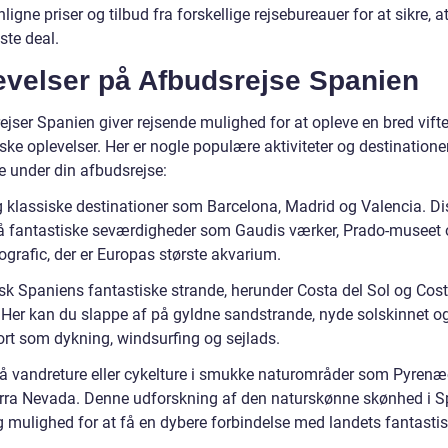
gne priser og tilbud fra forskellige rejsebureauer for at sikre, at
ste deal.
evelser på Afbudsrejse Spanien
jser Spanien giver rejsende mulighed for at opleve en bred vifte
ske oplevelser. Her er nogle populære aktiviteter og destinatione
e under din afbudsrejse:
 klassiske destinationer som Barcelona, Madrid og Valencia. Di
å fantastiske seværdigheder som Gaudis værker, Prado-museet 
ografic, der er Europas største akvarium.
sk Spaniens fantastiske strande, herunder Costa del Sol og Cos
 Her kan du slappe af på gyldne sandstrande, nyde solskinnet o
rt som dykning, windsurfing og sejlads.
å vandreture eller cykelture i smukke naturområder som Pyrenæ
ierra Nevada. Denne udforskning af den naturskønne skønhed i 
ig mulighed for at få en dybere forbindelse med landets fantasti