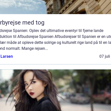
rbyrejse med tog
srejse Spanien: Oplev det ultimative eventyr til fjerne lande
duktion til Afbudsrejse Spanien Afbudsrejser til Spanien er en utr
ær måde at opleve dette solrige og kulturelt rige land på til en l
end normalt. Mange rejsen...
 Larsen
07 jul