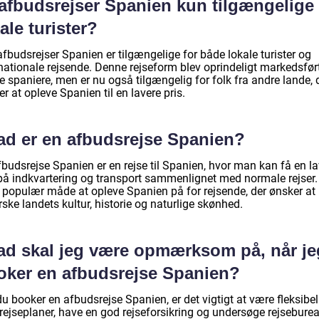
 afbudsrejser Spanien kun tilgængelige 
ale turister?
afbudsrejser Spanien er tilgængelige for både lokale turister og
nationale rejsende. Denne rejseform blev oprindeligt markedsført 
e spaniere, men er nu også tilgængelig for folk fra andre lande, 
r at opleve Spanien til en lavere pris.
ad er en afbudsrejse Spanien?
budsrejse Spanien er en rejse til Spanien, hvor man kan få en la
 på indkvartering og transport sammenlignet med normale rejser.
n populær måde at opleve Spanien på for rejsende, der ønsker at
ske landets kultur, historie og naturlige skønhed.
ad skal jeg være opmærksom på, når je
oker en afbudsrejse Spanien?
u booker en afbudsrejse Spanien, er det vigtigt at være fleksibe
 rejseplaner, have en god rejseforsikring og undersøge rejsebure