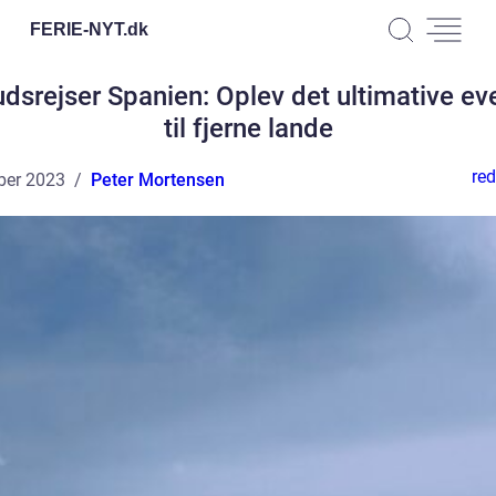
FERIE-NYT.
dk
dsrejser Spanien: Oplev det ultimative ev
til fjerne lande
red
ber 2023
Peter Mortensen