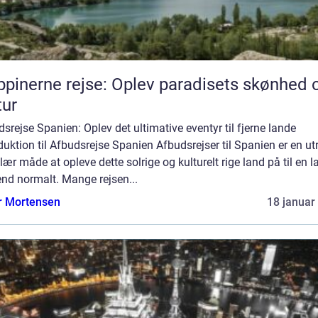
ippinerne rejse: Oplev paradisets skønhed 
tur
srejse Spanien: Oplev det ultimative eventyr til fjerne lande
duktion til Afbudsrejse Spanien Afbudsrejser til Spanien er en utr
ær måde at opleve dette solrige og kulturelt rige land på til en l
end normalt. Mange rejsen...
r Mortensen
18 januar