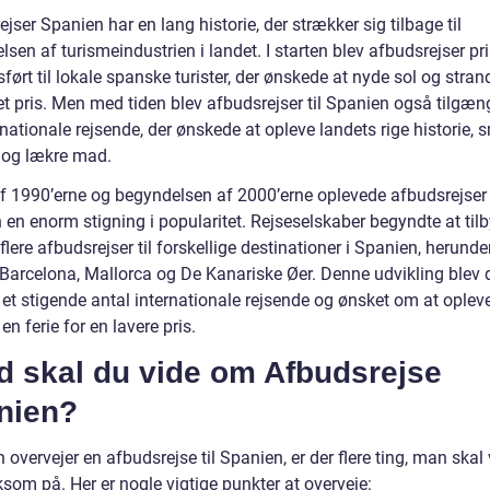
jser Spanien har en lang historie, der strækker sig tilbage til
sen af turismeindustrien i landet. I starten blev afbudsrejser p
ørt til lokale spanske turister, der ønskede at nyde sol og strand
et pris. Men med tiden blev afbudsrejser til Spanien også tilgæn
rnationale rejsende, der ønskede at opleve landets rige historie,
 og lækre mad.
 af 1990’erne og begyndelsen af 2000’erne oplevede afbudsrejser
 en enorm stigning i popularitet. Rejseselskaber begyndte at til
 flere afbudsrejser til forskellige destinationer i Spanien, herund
, Barcelona, Mallorca og De Kanariske Øer. Denne udvikling blev 
 et stigende antal internationale rejsende og ønsket om at oplev
 en ferie for en lavere pris.
d skal du vide om Afbudsrejse
nien?
overvejer en afbudsrejse til Spanien, er der flere ting, man skal
om på. Her er nogle vigtige punkter at overveje: