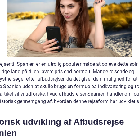
jser til Spanien er en utrolig populær måde at opleve dette solr
t rige land på til en lavere pris end normalt. Mange rejsende og
ystne søger efter afbudsrejser, da det giver dem mulighed for at
e Spanien uden at skulle bruge en formue på indkvartering og tr
artikel vil vi udforske, hvad afbudsrejser Spanien handler om, og
historisk gennemgang af, hvordan denne rejseform har udviklet s
orisk udvikling af Afbudsrejse
nien