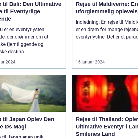
 til Bali: Den Ultimative
Rejse til Maldiverne: En
 til Eventyrlige
uforglemmelig oplevels
ende
Indledning: En rejse til Mald
u er en eventyrlysten
er en drøm for mange rejsen
nde, der drømmer om at
eventyrlystne. Det er et paradi
ke fjerntliggende og
ske destina...
uar 2024
16 januar 2024
l Japan Oplev Den
Rejse til Thailand: Ople
ne Øs Magi
Ultimative Eventyr i La
Smilenes Land
 til Japan er en unik