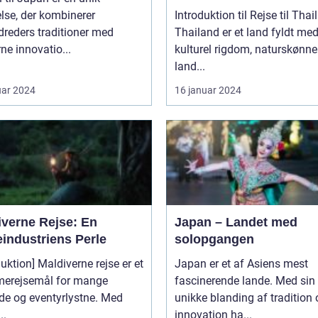
lse, der kombinerer
Introduktion til Rejse til Thai
reders traditioner med
Thailand er et land fyldt me
e innovatio...
kulturel rigdom, naturskønne
land...
uar 2024
16 januar 2024
iverne Rejse: En
Japan – Landet med
eindustriens Perle
solopgangen
duktion] Maldiverne rejse er et
Japan er et af Asiens mest
erejsemål for mange
fascinerende lande. Med sin
de og eventyrlystne. Med
unikke blanding af tradition
..
innovation ha...