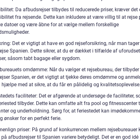
ibilitet: Da afbudsrejser tilbydes til reducerede priser, kræver det
sibilitet fra rejsende. Dette kan inkludere at være villig til at rejse
e datoer og være åbne for at vælge mellem forskellige
edsmuligheder.
kring: Det er vigtigt at have en god rejseforsikring, når man tage
jse Spanien. Dette sikrer, at du er dækket i tilfælde af uforudse
er, såsom tabt bagage eller sygdom.
ebureauets omdømme: Når du vælger et rejsebureau, der tilbyder
ejser Spanien, er det vigtigt at tjekke deres omdømme og anmeld
l hjælpe med at sikre, at du får en pålidelig og kvalitetsoplevelse
stedets faciliteter: Det er afgørende at undersøge de faciliteter, 
eriested tilbyder. Dette kan omfatte alt fra pool og fitnesscenter t
anter og underholdning. Sørg for, at feriestedet kan imødekomm
 ønsker for en perfekt ferie.
enlign priser: På grund af konkurrencen mellem rejsebureauer 
 på afbudsrejser til Spanien variere betydeligt. Det er en god idé 