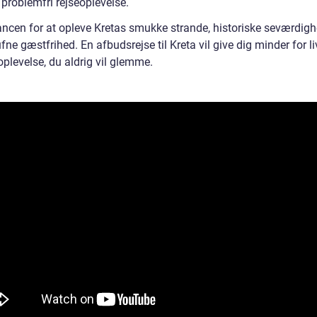
 problemfri rejseoplevelse.
ancen for at opleve Kretas smukke strande, historiske seværdig
fne gæstfrihed. En afbudsrejse til Kreta vil give dig minder for li
oplevelse, du aldrig vil glemme.