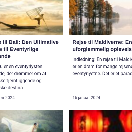
 til Bali: Den Ultimative
Rejse til Maldiverne: En
 til Eventyrlige
uforglemmelig oplevels
ende
Indledning: En rejse til Mald
u er en eventyrlysten
er en drøm for mange rejsen
nde, der drømmer om at
eventyrlystne. Det er et paradi
ke fjerntliggende og
ske destina...
uar 2024
16 januar 2024