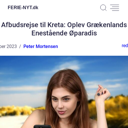
FERIE-NYT.
dk
Afbudsrejse til Kreta: Oplev Grækenlands
Enestående Øparadis
red
ber 2023
Peter Mortensen