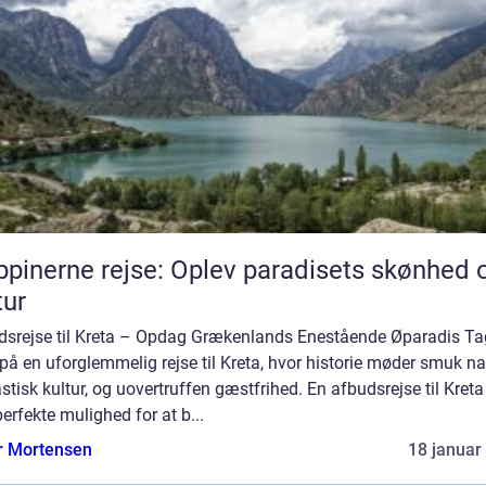
ippinerne rejse: Oplev paradisets skønhed 
tur
dsrejse til Kreta – Opdag Grækenlands Enestående Øparadis Ta
å en uforglemmelig rejse til Kreta, hvor historie møder smuk nat
stisk kultur, og uovertruffen gæstfrihed. En afbudsrejse til Kreta
erfekte mulighed for at b...
r Mortensen
18 januar