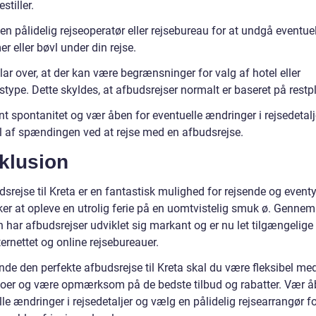
stiller.
n pålidelig rejseoperatør eller rejsebureau for at undgå eventue
r eller bøvl under din rejse.
ar over, at der kan være begrænsninger for valg af hotel eller
type. Dette skyldes, at afbudsrejser normalt er baseret på restp
t spontanitet og vær åben for eventuelle ændringer i rejsedetalj
el af spændingen ved at rejse med en afbudsrejse.
klusion
srejse til Kreta er en fantastisk mulighed for rejsende og eventy
ker at opleve en utrolig ferie på en uomtvistelig smuk ø. Gennem
n har afbudsrejser udviklet sig markant og er nu let tilgængelige
ernettet og online rejsebureauer.
inde den perfekte afbudsrejse til Kreta skal du være fleksibel me
toer og være opmærksom på de bedste tilbud og rabatter. Vær å
le ændringer i rejsedetaljer og vælg en pålidelig rejsearrangør fo