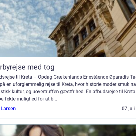
rbyrejse med tog
dsrejse til Kreta – Opdag Grækenlands Enestående Øparadis Ta
å en uforglemmelig rejse til Kreta, hvor historie møder smuk nat
stisk kultur, og uovertruffen gæstfrihed. En afbudsrejse til Kreta
erfekte mulighed for at b...
 Larsen
07 jul