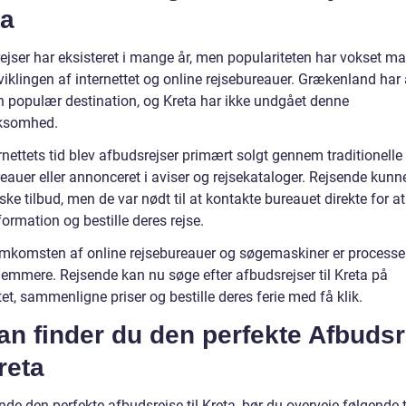
ta
ejser har eksisteret i mange år, men populariteten har vokset m
iklingen af internettet og online rejsebureauer. Grækenland har 
n populær destination, og Kreta har ikke undgået denne
somhed.
rnettets tid blev afbudsrejser primært solgt gennem traditionelle
eauer eller annonceret i aviser og rejsekataloger. Rejsende kunn
ske tilbud, men de var nødt til at kontakte bureauet direkte for at
ormation og bestille deres rejse.
mkomsten af online rejsebureauer og søgemaskiner er processe
emmere. Rejsende kan nu søge efter afbudsrejser til Kreta på
tet, sammenligne priser og bestille deres ferie med få klik.
n finder du den perfekte Afbudsr
Kreta
inde den perfekte afbudsrejse til Kreta, bør du overveje følgende t