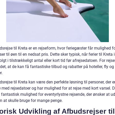
srejse til Kreta er en rejseform, hvor feriegæster får mulighed fo
ser til øen til en nedsat pris. Dette sker typisk, når ferier til Kreta 
olgt i tilstrækkeligt antal eller kort tid før afrejsedatoen. For rejs
det, at de kan få fantastiske tilbud og rabatter på hoteller, fly o
r.
srejse til Kreta kan være den perfekte løsning til personer, der e
e med rejsedatoer og har mulighed for at rejse med kort varsel. D
 fantastisk mulighed for eventyrlystne rejsende, der ønsker at u
n at skulle bruge for mange penge.
orisk Udvikling af Afbudsrejser til