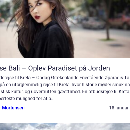
se Bali – Oplev Paradiset på Jorden
dsrejse til Kreta – Opdag Grækenlands Enestående Øparadis Ta
å en uforglemmelig rejse til Kreta, hvor historie møder smuk nat
stisk kultur, og uovertruffen gæstfrihed. En afbudsrejse til Kreta
erfekte mulighed for at b...
r Mortensen
18 januar