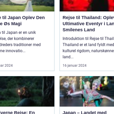
l Japan Oplev Den
Rejse til Thailand: Ople
ne Øs Magi
Ultimative Eventyr i La
Smilenes Land
 til Japan er en unik
lse, der kombinerer
Introduktion til Rejse til Thai
reders traditioner med
Thailand er et land fyldt me
e innovatio...
kulturel rigdom, naturskønne
land...
uar 2024
16 januar 2024
iverne Rejse: En
Japan – Landet med