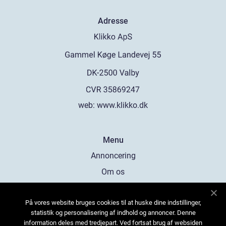
Adresse
web:
www.klikko.dk
Menu
Annoncering
Om os
Cookies
På vores website bruges cookies til at huske dine indstillinger,
Kontakt os
statistik og personalisering af indhold og annoncer. Denne
Sitemap
information deles med tredjepart. Ved fortsat brug af websiden