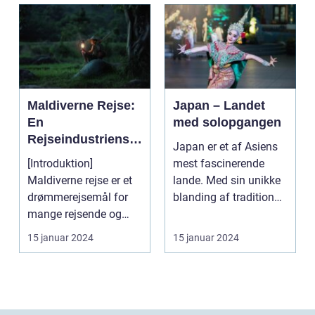
Maldiverne Rejse:
Japan – Landet
En
med solopgangen
Rejseindustriens
Japan er et af Asiens
Perle
[Introduktion]
mest fascinerende
Maldiverne rejse er et
lande. Med sin unikke
drømmerejsemål for
blanding af tradition
mange rejsende og
og innovation ha...
eventyrlystne. Med
15 januar 2024
15 januar 2024
sine k...