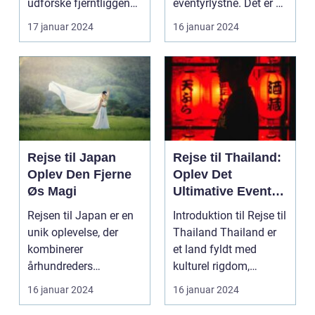
udforske fjerntliggende
eventyrlystne. Det er et
og eksotiske destina...
paradi...
17 januar 2024
16 januar 2024
Rejse til Japan
Rejse til Thailand:
Oplev Den Fjerne
Oplev Det
Øs Magi
Ultimative Eventyr
i Landet Smilenes
Rejsen til Japan er en
Introduktion til Rejse til
Land
unik oplevelse, der
Thailand Thailand er
kombinerer
et land fyldt med
århundreders
kulturel rigdom,
traditioner med
naturskønne land...
16 januar 2024
16 januar 2024
moderne innovatio...