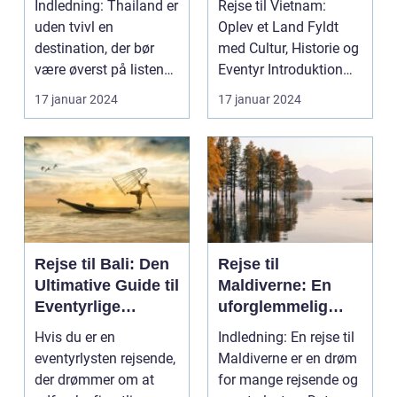
Indledning: Thailand er
Rejse til Vietnam:
eventyr
Eventyr
uden tvivl en
Oplev et Land Fyldt
destination, der bør
med Cultur, Historie og
være øverst på listen
Eventyr Introduktion
for enhver rejsende...
Rejsen til Vie...
17 januar 2024
17 januar 2024
Rejse til Bali: Den
Rejse til
Ultimative Guide til
Maldiverne: En
Eventyrlige
uforglemmelig
Rejsende
oplevelse
Hvis du er en
Indledning: En rejse til
eventyrlysten rejsende,
Maldiverne er en drøm
der drømmer om at
for mange rejsende og