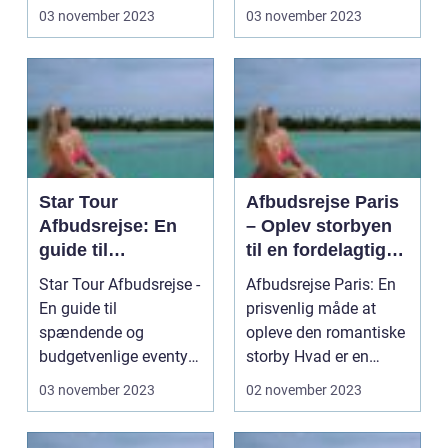
destinationer og en...
rejsende på udkig efter
03 november 2023
03 november 2023
en t...
Star Tour
Afbudsrejse Paris
Afbudsrejse: En
– Oplev storbyen
guide til
til en fordelagtig
spændende og
pris
Star Tour Afbudsrejse -
Afbudsrejse Paris: En
budgetvenlige
En guide til
prisvenlig måde at
eventyr
spændende og
opleve den romantiske
budgetvenlige eventyr
storby Hvad er en
Introduktion til Star
afbudsrejse Pari...
03 november 2023
02 november 2023
Tour...