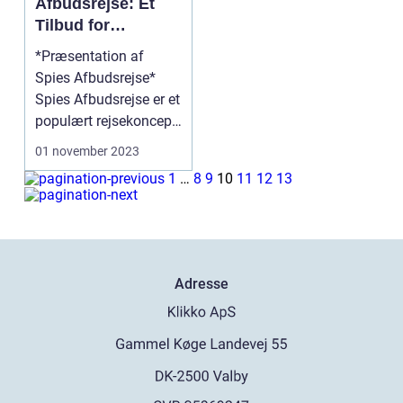
Afbudsrejse: Et
Tilbud for
Eventyrlystne
*Præsentation af
Rejsende**
Spies Afbudsrejse*
Spies Afbudsrejse er et
populært rejsekoncept,
der tiltaler båd...
01 november 2023
1
…
8
9
10
11
12
13
Adresse