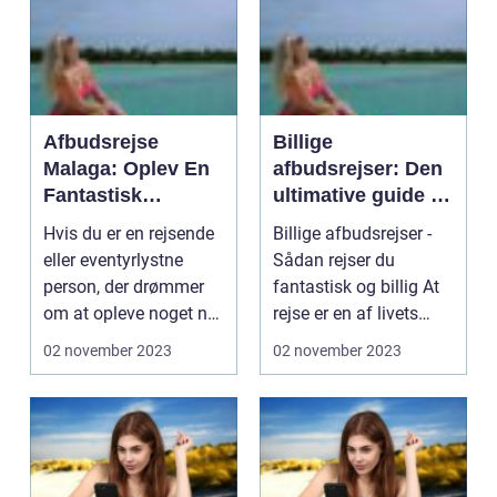
Afbudsrejse
Billige
Malaga: Oplev En
afbudsrejser: Den
Fantastisk
ultimative guide til
Feriedestination
at få mest muligt
Hvis du er en rejsende
Billige afbudsrejser -
for pengene
eller eventyrlystne
Sådan rejser du
person, der drømmer
fantastisk og billig At
om at opleve noget nyt
rejse er en af livets
og unikt, er e...
største glæder...
02 november 2023
02 november 2023