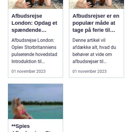
Afbudsrejse
Afbudsrejser er en
London: Opdag et
populær måde at
spændende
tage på ferie til
rejseeventyr
Grækenland til en
Afbudsrejse London:
Denne artikel vil
nedsat pris
Oplev Storbritanniens
afdække alt, hvad du
pulserende hovedstad
behøver at vide om
Introduktion til
afbudsrejser til
afbudsrejse London...
Grækenland. Vi vil
01 november 2023
01 november 2023
udfors...
**Spies