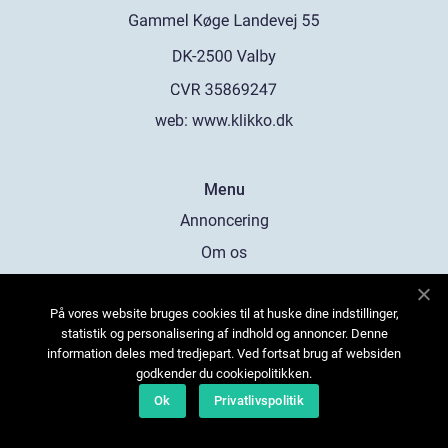
web:
www.klikko.dk
Menu
Annoncering
Om os
Cookies
På vores website bruges cookies til at huske dine indstillinger,
Kontakt os
statistik og personalisering af indhold og annoncer. Denne
Sitemap
information deles med tredjepart. Ved fortsat brug af websiden
godkender du cookiepolitikken.
Ok
Privatlivspolitik